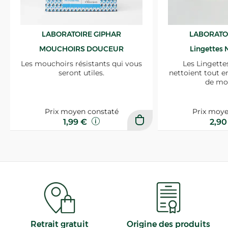
LABORATOIRE GIPHAR
LABORATO
MOUCHOIRS DOUCEUR
Lingettes 
Les mouchoirs résistants qui vous
Les Lingette
seront utiles.
nettoient tout e
de mo
Prix moyen constaté
Prix moye
1,99 €
2,9
Retrait gratuit
Origine des produits