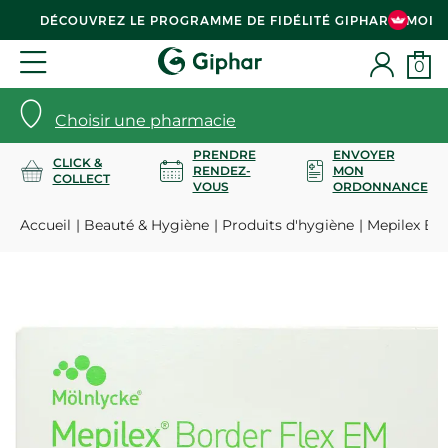
DÉCOUVREZ LE PROGRAMME DE FIDÉLITÉ GIPHAR & MOI
0
Choisir une pharmacie
PRENDRE
ENVOYER
CLICK &
RENDEZ-
MON
COLLECT
VOUS
ORDONNANCE
Accueil
Beauté & Hygiène
Produits d'hygiène
Mepilex Bor