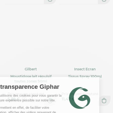
Gilbert
Insect Ecran
Moustidose lait répulsif
Tissus Spray 100ml
toutes zones 50ml
Prix moyen constaté
Prix moyen constaté
5,39 €
11,47 €