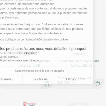
OrgaKiddy
Gilbert
50 masques chirurgicaux
Moustidose spray zones
noirs 3 plis CE
infestées 50ml
Prix moyen constaté
6,08 €