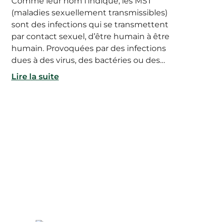
Comme leur nom l’indique, les MST
(maladies sexuellement transmissibles)
sont des infections qui se transmettent
par contact sexuel, d’être humain à être
humain. Provoquées par des infections
dues à des virus, des bactéries ou des
parasites (protozoaires), on parle
Lire la suite
également d’IST (infections
sexuellement transmissibles).