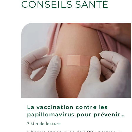
CONSEILS SANTÉ
La vaccination contre les
papillomavirus pour prévenir
le cancer du col de l'utérus
7 Min de lecture