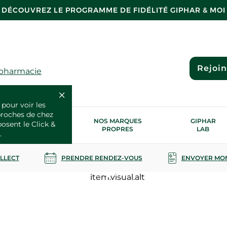
DÉCOUVREZ LE PROGRAMME DE FIDÉLITÉ GIPHAR & MOI
Rejoi
 pharmacie
 pour voir les
proches de chez
OS SERVICES
NOS MARQUES
GIPHAR
posent le Click &
SANTÉ
PROPRES
LAB
.
OLLECT
PRENDRE RENDEZ-VOUS
ENVOYER MO