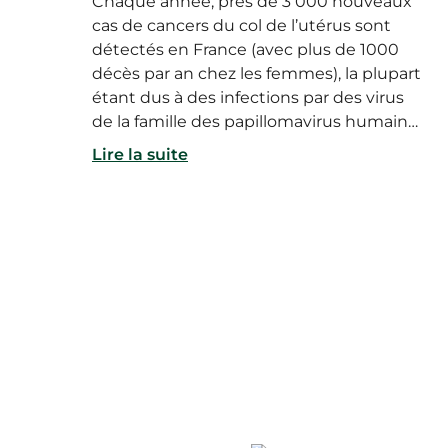
Chaque année, près de 3 000 nouveaux
cas de cancers du col de l’utérus sont
détectés en France (avec plus de 1000
décès par an chez les femmes), la plupart
étant dus à des infections par des virus
de la famille des papillomavirus humains
(HPV). Recommandée pendant
Lire la suite
l’adolescence, la vaccination contre les
papillomavirus est aujourd’hui un outil
efficace pour prévenir l’apparition de ce
type de cancer. Alors qui peut se faire
vacciner ? À quel âge ont lieu les
premières injections ? Et en quoi
consiste exactement la vaccination
contre les papillomavirus humains (HPV)
?