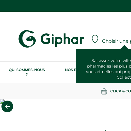
Choisir une
Saisissez votre ville
pharmacies les plus 
QUI SOMMES-NOUS
NOS ENGAGEMENTS
N
vous et celles qui pro
?
RSE
Collect
CLICK & C