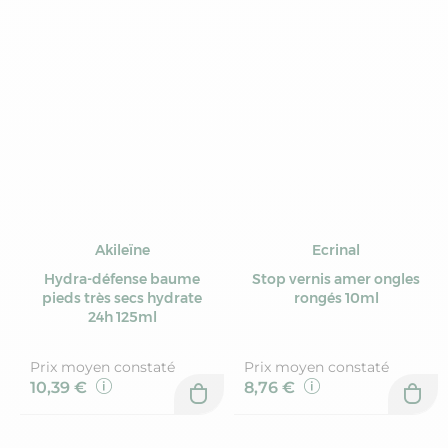
Akileïne
Ecrinal
Hydra-défense baume
Stop vernis amer ongles
pieds très secs hydrate
rongés 10ml
24h 125ml
Prix moyen constaté
Prix moyen constaté
10,39 €
8,76 €