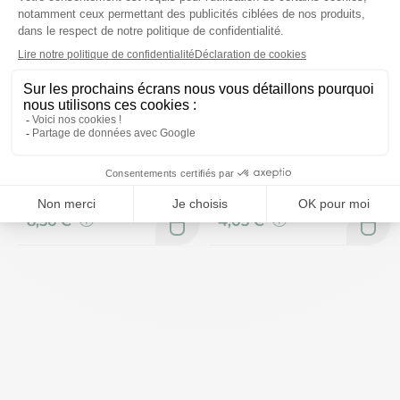
La Roche-Posay
Ecrinal
Cicaplast mains crème
Dissolvant doux sans
barrière 50ml
acétone 60ml
Prix moyen constaté
Prix moyen constaté
8,56 €
4,05 €