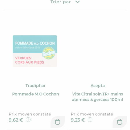
Trier par
Tradiphar
Asepta
Pommade M.O Cochon
Vita Citral soin TR+ mains
abîmées & gercées 100ml
Prix moyen constaté
Prix moyen constaté
9,62 €
9,23 €