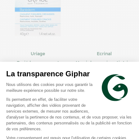
Uriage
Ecrinal
Bariéderm onguent
Vernis base soin anti stries
fissures et crevasses 40g
10ml
Prix moyen constaté
Prix moyen constaté
15,71 €
8,55 €