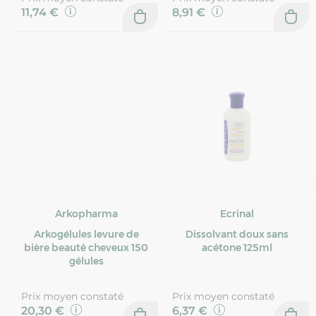
11,74 €
8,91 €
Arkopharma
Ecrinal
Arkogélules levure de
Dissolvant doux sans
bière beauté cheveux 150
acétone 125ml
gélules
Prix moyen constaté
Prix moyen constaté
20,30 €
6,37 €