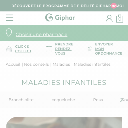
DÉCOUVREZ LE PROGRAMME DE FIDÉLITÉ GIPHAR & MOI
0
Choisir une pharmacie
PRENDRE
ENVOYER
CLICK &
RENDEZ-
MON
COLLECT
VOUS
ORDONNANCE
Accueil
Nos conseils
Maladies
Maladies infantiles
MALADIES INFANTILES
Bronchiolite
coqueluche
Poux
Ro