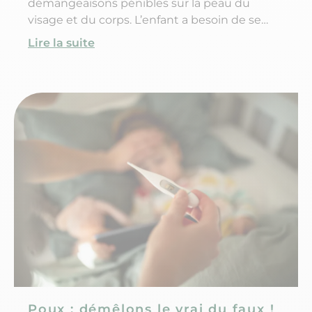
démangeaisons pénibles sur la peau du
visage et du corps. L’enfant a besoin de se
gratter et il existe un risque de cicatrices
Lire la suite
durables. Alors pourquoi et quand les
boutons de varicelle grattent-ils ? Comment
soulager les démangeaisons de la varicelle ?
Et existe-t-il des produits pour empêcher
l’enfant de se gratter ?
Poux : démêlons le vrai du faux !