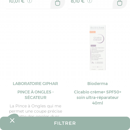
10,01 €
8,10 €
LABORATOIRE GIPHAR
Bioderma
PINCE À ONGLES -
Cicabio crème+ SPF50+
SÉCATEUR
soin ultra-réparateur
40ml
La Pince à Ongles qui me
permet une coupe précise
et nette des ongles durs.
FILTRER