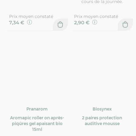
cours de la journée.
Prix moyen constaté
Prix moyen constaté
7,34 €
2,90 €
Pranarom
Biosynex
Aromapic roller on après-
2 paires protection
piqûres gel apaisant bio
auditive mousse
15ml