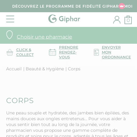
DÉCOUVREZ LE PROGRAMME DE FIDÉLITÉ GIPHAR & MOI
0
Choisir une pharmacie
PRENDRE
ENVOYER
CLICK &
RENDEZ-
MON
COLLECT
VOUS
ORDONNANCE
Accueil
Beauté & Hygiène
Corps
CORPS
Une peau souple et hydratée, des jambes bien épilées, des
mains douces aux ongles entretenus… Pour vous aider à
vous sentir bien tout au long de la journée, votre
pharmacien vous propose une gamme complète de
produits et soins pour le corps, adaptés à tous les âges et