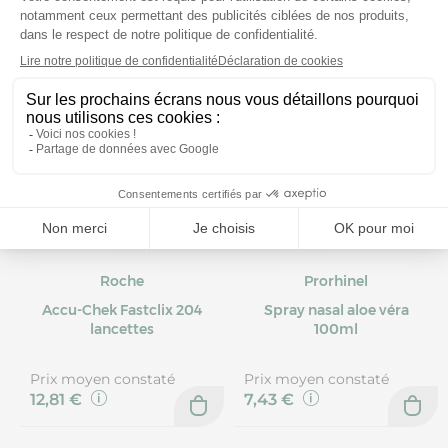
Roche
Prorhinel
Accu-Chek Fastclix 204
Spray nasal aloe véra
lancettes
100ml
Prix moyen constaté
Prix moyen constaté
12,81 €
7,43 €