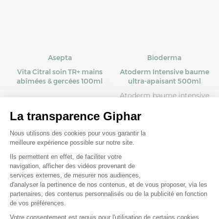
Asepta
Bioderma
Vita Citral soin TR+ mains
Atoderm Intensive baume
abîmées & gercées 100ml
ultra-apaisant 500ml
Atoderm baume intensive
est une crème émolliente,
réparatrice pour peaux
sèches et sensible. Avec
sa texture ultra riche et
non collante, la formule
de ce baume est adaptée
à toute la famille (hors
nourrissons prématurés).
Un produit fabriqué en
France.
Prix moyen constaté
Prix moyen constaté
9,23 €
22,62 €