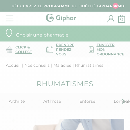
DÉCOUVREZ LE PROGRAMME DE FIDÉLITÉ GIPHAR & MOI
0
Choisir une pharmacie
PRENDRE
ENVOYER
CLICK &
RENDEZ-
MON
COLLECT
VOUS
ORDONNANCE
Accueil
Nos conseils
Maladies
Rhumatismes
RHUMATISMES
Arthrite
Arthrose
Entorse
Lombal