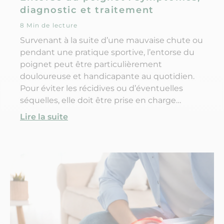
diagnostic et traitement
8 Min de lecture
Survenant à la suite d’une mauvaise chute ou
pendant une pratique sportive, l’entorse du
poignet peut être particulièrement
douloureuse et handicapante au quotidien.
Pour éviter les récidives ou d’éventuelles
séquelles, elle doit être prise en charge
correctement et le traitement bien suivi. Alors
Lire la suite
quels sont les symptômes d’une entorse au
poignet ? Comment réagir en cas de
traumatisme au poignet et dans quels cas
consulter ? Et comment soigner ce type
d’entorse ?