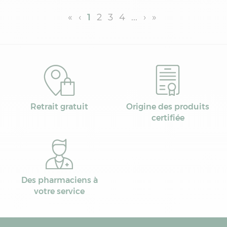
«
‹
1
2
3
4
...
›
»
Retrait gratuit
Origine des produits
certifiée
Des pharmaciens à
votre service