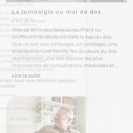
La lombalgie ou mal de dos
6 Min de lecture
Près de 80 % des français souffrent ou
souffriront de douleurs dans le bas du dos.
Que ce soit une lombalgie, un lumbago, une
sciatique ou une hernie, les douleurs du dos
représentent une des sources les plus
importantes de consultations médicales et
d’arrêts de travail. Il faut dire que la
Lire la suite
sédentarité, les mauvais traitements et
mouvements forcés quotidiens fragilisent
notre dos et entraînent des douleurs dont il
est difficile de se débarrasser.