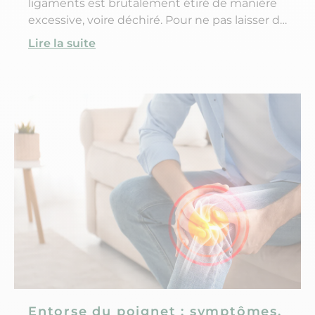
ligaments est brutalement étiré de manière
excessive, voire déchiré. Pour ne pas laisser de
séquelles, cette lésion ligamentaire plus ou
Lire la suite
moins grave doit être prise en charge et
traitée correctement. Alors quels sont les
symptômes de ce type d’entorse ? Comment
réagir et dans quels cas consulter ? Et
comment soigner une entorse au petit doigt
?
Entorse du poignet : symptômes,