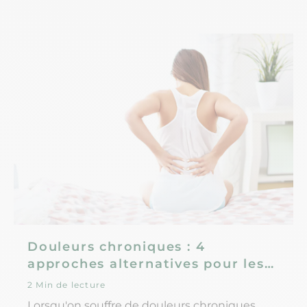
Douleurs chroniques : 4
approches alternatives pour les
soulager
2 Min de lecture
Lorsqu'on souffre de douleurs chroniques,