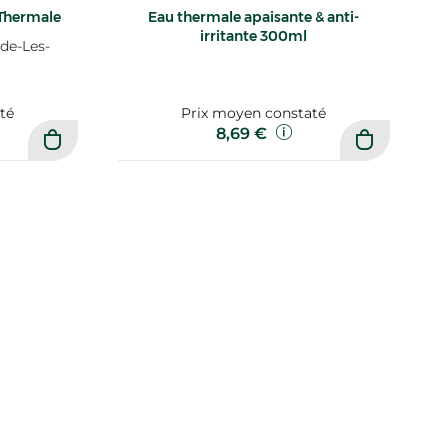
Thermale
Eau thermale apaisante & anti-
irritante 300ml
de-Les-
té
Prix moyen constaté
8,69 €