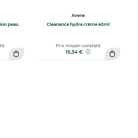
Avene
sion peau
Cleanance hydra crème 40ml
té
Prix moyen constaté
15,34 €