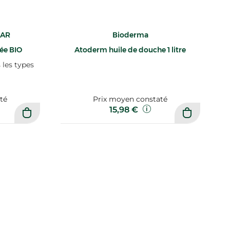
HAR
Bioderma
iée BIO
Atoderm huile de douche 1 litre
 les types
té
Prix moyen constaté
15,98 €