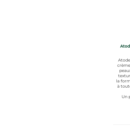
Atod
Atode
crème 
peaux
textur
la for
à tout
Un p