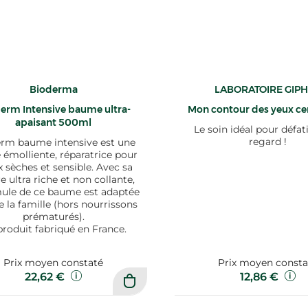
Bioderma
LABORATOIRE GIP
erm Intensive baume ultra-
Mon contour des yeux cer
apaisant 500ml
Le soin idéal pour défat
regard !
rm baume intensive est une
émolliente, réparatrice pour
 sèches et sensible. Avec sa
e ultra riche et non collante,
mule de ce baume est adaptée
e la famille (hors nourrissons
prématurés).
roduit fabriqué en France.
Prix moyen constaté
Prix moyen consta
22,62 €
12,86 €