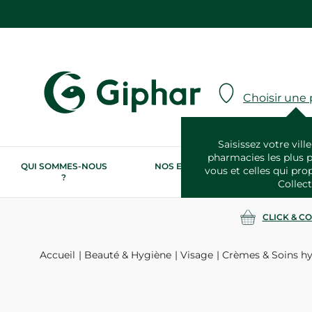
Choisir une
Saisissez votre ville
pharmacies les plus 
QUI SOMMES-NOUS
NOS ENGAGEMENTS
N
vous et celles qui pro
?
RSE
Collect
CLICK & C
Accueil
Beauté & Hygiène
Visage
Crèmes & Soins hy