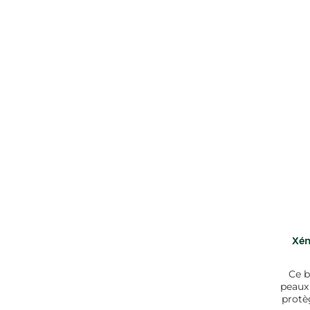
Xém
Ce b
peaux
protè