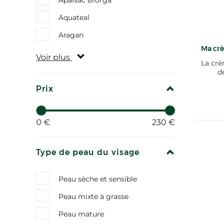
Apaisac Biorga
Aquateal
Aragan
Ma crè
Voir plus
La crè
d
REPLIER
Prix
0 €
230 €
REPLIER
Type de peau du visage
Peau sèche et sensible
Peau mixte à grasse
Peau mature