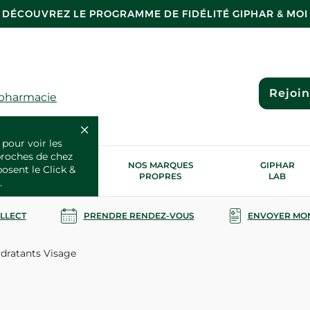
DÉCOUVREZ LE PROGRAMME DE FIDÉLITÉ GIPHAR & MOI
Rejoi
 pharmacie
 pour voir les
proches de chez
OS SERVICES
NOS MARQUES
GIPHAR
posent le Click &
SANTÉ
PROPRES
LAB
.
OLLECT
PRENDRE RENDEZ-VOUS
ENVOYER MO
dratants Visage