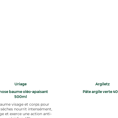
Uriage
Argiletz
ose baume oléo-apaisant
Pâte argile verte 4
500ml
aume visage et corps pour
 sèches nourrit intensément,
ge et exerce une action anti-