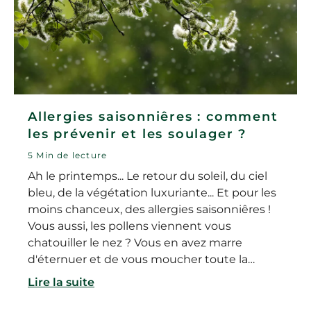
Allergies saisonniêres : comment
les prévenir et les soulager ?
5 Min de lecture
Ah le printemps... Le retour du soleil, du ciel
bleu, de la végétation luxuriante... Et pour les
moins chanceux, des allergies saisonniêres !
Vous aussi, les pollens viennent vous
chatouiller le nez ? Vous en avez marre
d'éternuer et de vous moucher toute la
journée ? Pas de panique, il est tout à fait
Lire la suite
possible de prévenir les allergies saisonniêres,
et de les traiter efficacement lorsqu'elles