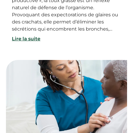
productive », la toux grasse est un réflexe
naturel de défense de l’organisme.
Provoquant des expectorations de glaires ou
des crachats, elle permet d’éliminer les
sécrétions qui encombrent les bronches,
pour une meilleure respiration. Aiguë ou
Lire la suite
chronique, la toux grasse peut être le
symptôme d’une infection virale ou d’une
autre maladie. Alors que faire en cas de toux
grasse ? Comment évacuer les glaires des
bronches ? Et quand s’inquiéter en cas de
toux grasse ?