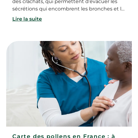
des crachats, qui permettent d’évacuer les
sécrétions qui encombrent les bronches et la
trachée. Fréquente chez les bébés et les
Lire la suite
jeunes enfants, elle est en général le
symptôme d’une infection d’origine virale.
Alors comment soigner la toux grasse d’un
bébé ? Comment faire sortir les glaires ? Et
quand consulter en cas de toux grasse chez
le bébé ou le jeune enfant ?
Carte des pollens en France : à