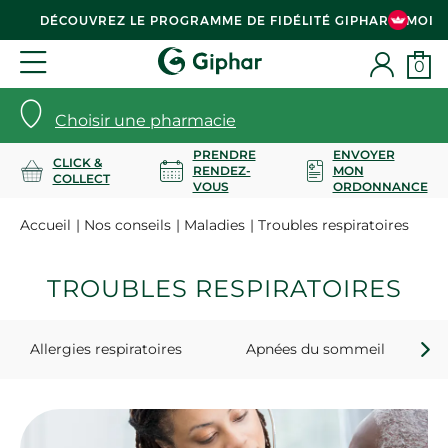
DÉCOUVREZ LE PROGRAMME DE FIDÉLITÉ GIPHAR & MOI
0
Choisir une pharmacie
PRENDRE
ENVOYER
CLICK &
RENDEZ-
MON
COLLECT
VOUS
ORDONNANCE
Accueil
Nos conseils
Maladies
Troubles respiratoires
TROUBLES RESPIRATOIRES
Allergies respiratoires
Apnées du sommeil