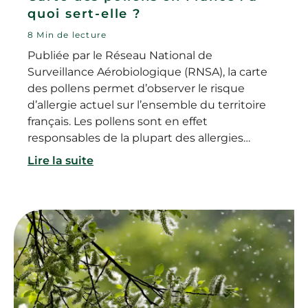
quoi sert-elle ?
8 Min de lecture
Publiée par le Réseau National de
Surveillance Aérobiologique (RNSA), la carte
des pollens permet d’observer le risque
d’allergie actuel sur l’ensemble du territoire
français. Les pollens sont en effet
responsables de la plupart des allergies
respiratoires. Regroupant les données au
Lire la suite
niveau national, régional et départemental, la
carte mesure l’impact sanitaire prévisionnel
des pollens de plusieurs espèces. Alors
comment fonctionne la carte du risque
d’allergie au pollen ? Comment savoir si l’on
est allergique ? Et comment réagir ?