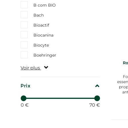
B com BIO
Bach
Bioactif
Biocanina
Biocyte
Boehringer
Ro
Voir plus
Fo
essen
REPLIER
Prix
prop
an
0 €
70 €