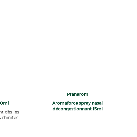
Pranarom
 20ml
Aromaforce spray nasal
décongestionnant 15ml
t dès les
rhinites