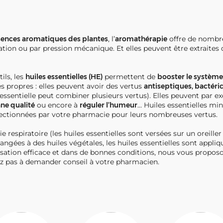
sences aromatiques des plantes
, l’
aromathérapie
offre de nombreu
ration ou par pression mécanique. Et elles peuvent être extraites d
ils, les
huiles essentielles (HE)
permettent de
booster le systèm
s propres : elles peuvent avoir des vertus
antiseptiques, bactéri
essentielle peut combiner plusieurs vertus). Elles peuvent par e
ne qualité
ou encore à
réguler l’humeur
… Huiles essentielles mi
électionnées par votre pharmacie pour leurs nombreuses vertus.
 respiratoire (les huiles essentielles sont versées sur un oreiller
langées à des huiles végétales, les huiles essentielles sont appli
ilisation efficace et dans de bonnes conditions, nous vous prop
ez pas à demander conseil à votre pharmacien.