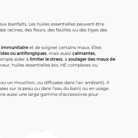
x bienfaits. Les huiles essentielles peuvent être
es racines, des fleurs, des feuilles ou des tiges des
e immunitaire
et de soigner certains maux. Elles
cides ou antifongiques
, mais aussi
calmantes,
xemple aider à
limiter le stress
, à
soulager des maux de
nceur, huiles essentielles bio, HE complexes ou
 ou un mouchoir, ou diffusées dans l’air ambiant). Il
quées sur la peau ou dans l’eau du bain) ou en usage
osons aussi une large gamme d’accessoires pour