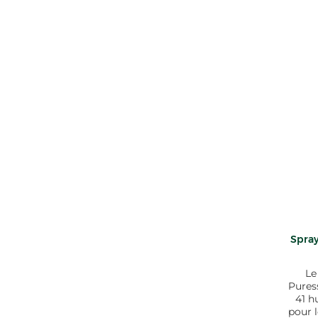
Spray
Le
Puress
41 h
pour l