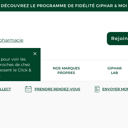
DÉCOUVREZ LE PROGRAMME DE FIDÉLITÉ GIPHAR & MOI
Rejoi
 pharmacie
 pour voir les
proches de chez
OS SERVICES
NOS MARQUES
GIPHAR
posent le Click &
SANTÉ
PROPRES
LAB
.
OLLECT
PRENDRE RENDEZ-VOUS
ENVOYER MO