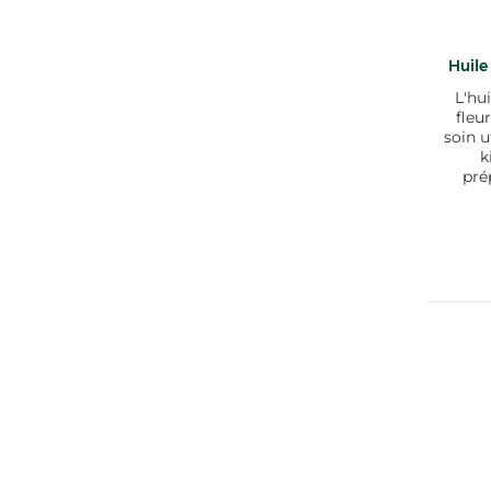
Huile
L'hu
fleu
soin u
k
pré