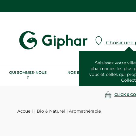
Choisir une
Saisissez votre ville
pharmacies les plus 
QUI SOMMES-NOUS
NOS ENGAGEMENTS
N
vous et celles qui pro
?
RSE
Collect
CLICK & C
Accueil
Bio & Naturel
Aromathérapie