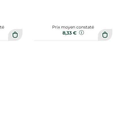
té
Prix moyen constaté
8,33 €