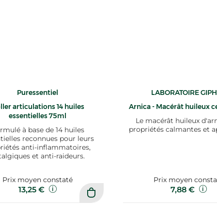
Puressentiel
LABORATOIRE GIP
ller articulations 14 huiles
Arnica - Macérât huileux ce
essentielles 75ml
Le macérât huileux d'ar
propriétés calmantes et a
rmulé à base de 14 huiles
tielles reconnues pour leurs
riétés anti-inflammatoires,
talgiques et anti-raideurs.
Prix moyen constaté
Prix moyen consta
13,25 €
7,88 €