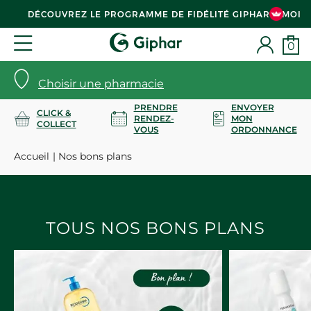
DÉCOUVREZ LE PROGRAMME DE FIDÉLITÉ GIPHAR & MOI
0
Choisir une pharmacie
PRENDRE
ENVOYER
CLICK &
RENDEZ-
MON
COLLECT
VOUS
ORDONNANCE
Accueil
Nos bons plans
TOUS NOS BONS PLANS