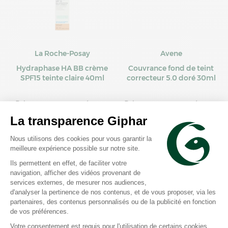
La Roche-Posay
Avene
Hydraphase HA BB crème
Couvrance fond de teint
SPF15 teinte claire 40ml
correcteur 5.0 doré 30ml
Prix moyen constaté
Prix moyen constaté
23,79 €
20,05 €