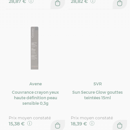
28,87 €
28,82 €
Avene
SVR
Couvrance crayon yeux
Sun Secure Glow gouttes
haute définition peau
teintées 15ml
sensible 0,3g
Prix moyen constaté
Prix moyen constaté
15,38 €
18,39 €