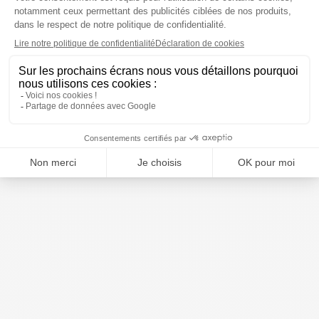
Avene
La Roche-Posay
Couvrance poudre
Hydraphase HA BB crème
mosaïque lumière 10g
SPF15 teinte médium
40ml
Prix moyen constaté
Prix moyen constaté
23,31 €
23,85 €