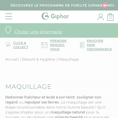
DÉCOUVREZ LE PROGRAMME DE FIDÉLITÉ GIPHAR & MOI
0
Choisir une pharmacie
PRENDRE
ENVOYER
CLICK &
RENDEZ-
MON
COLLECT
VOUS
ORDONNANCE
Accueil
Beauté & Hygiène
Maquillage
MAQUILLAGE
Redonner fraîcheur et éclat à son teint
,
souligner son
regard
ou
repulper ses lèvres
…Le maquillage est une
étape incontournable dans notre routine beauté ! Qu’il
s’agisse d'opter pour un
maquillage naturel
pour la
journée, ou de réaliser une
mise en beauté
plus marquée