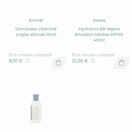
Ecrinal
Avene
Durcisseur vitaminé
Hydrance BB-légère
ongles abîmés 10ml
émulsion teintée SPF30
40ml
Prix moyen constaté
Prix moyen constaté
8,91 €
21,26 €