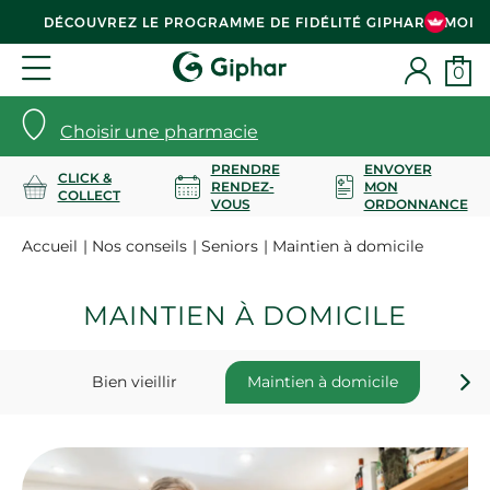
DÉCOUVREZ LE PROGRAMME DE FIDÉLITÉ GIPHAR & MOI
0
Choisir une pharmacie
PRENDRE
ENVOYER
CLICK &
RENDEZ-
MON
COLLECT
VOUS
ORDONNANCE
Accueil
Nos conseils
Seniors
Maintien à domicile
MAINTIEN À DOMICILE
Bien vieillir
Maintien à domicile