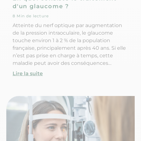
d'un glaucome ?
8 Min de lecture
Atteinte du nerf optique par augmentation
de la pression intraoculaire, le glaucome
touche environ 1 à 2 % de la population
française, principalement après 40 ans. Si elle
n’est pas prise en charge à temps, cette
maladie peut avoir des conséquences
dramatiques (pouvant aller jusqu'à la perte de
Lire la suite
la vue). Le glaucome doit donc être
diagnostiqué rapidement, pour pouvoir
envisager un traitement adapté. Alors quels
sont les symptômes et les causes de cette
maladie ? Est-ce que le glaucome se guérit ?
Et comment stopper l'évolution d'un
glaucome ?