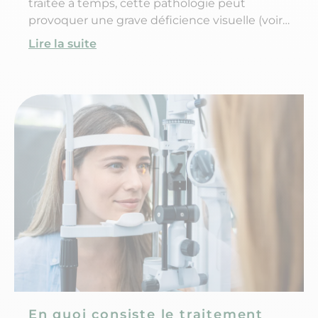
traitée à temps, cette pathologie peut
provoquer une grave déficience visuelle (voire
une cécité). Aujourd’hui, il s’agit de la
Lire la suite
deuxième cause de cécité dans les pays
industrialisés. Alors comment savoir si l’on
souffre de cette maladie ? Quels sont les
causes et les symptômes d’un glaucome ? Et
comment réagir ?
En quoi consiste le traitement