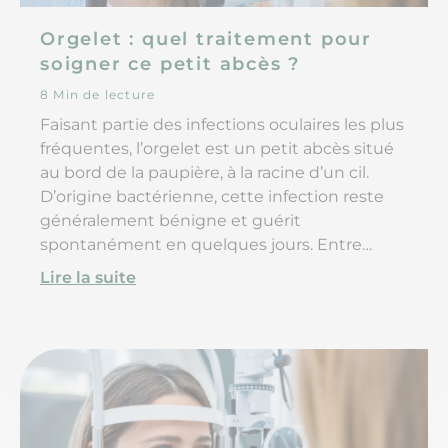
Orgelet : quel traitement pour
soigner ce petit abcès ?
8 Min de lecture
Faisant partie des infections oculaires les plus
fréquentes, l’orgelet est un petit abcès situé
au bord de la paupière, à la racine d’un cil.
D’origine bactérienne, cette infection reste
généralement bénigne et guérit
spontanément en quelques jours. Entre
temps, elle peut être responsable de
Lire la suite
symptômes désagréables et douloureux, qui
peuvent être soulagés à l’aide de soins locaux.
Certains signes doivent parfois amener à
consulter. Alors comment reconnaître un
orgelet ? Quel est le traitement à mettre en
place en cas d'infection ? Est-ce qu'un orgelet
part systématiquement tout seul ou doit-on