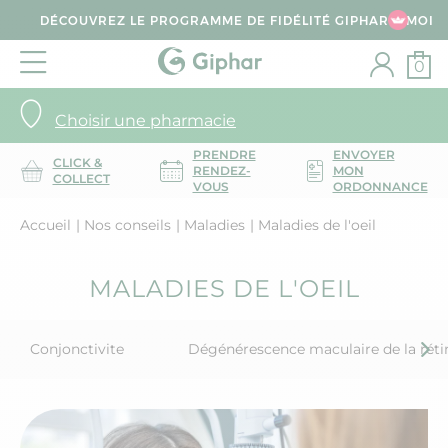
DÉCOUVREZ LE PROGRAMME DE FIDÉLITÉ GIPHAR & MOI
0
Choisir une pharmacie
PRENDRE
ENVOYER
CLICK &
RENDEZ-
MON
COLLECT
VOUS
ORDONNANCE
Accueil
Nos conseils
Maladies
Maladies de l'oeil
MALADIES DE L'OEIL
Conjonctivite
Dégénérescence maculaire de la réti