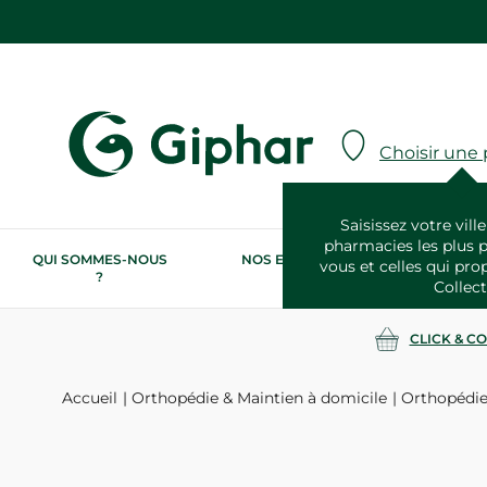
Choisir une
Saisissez votre ville
pharmacies les plus 
QUI SOMMES-NOUS
NOS ENGAGEMENTS
N
vous et celles qui pro
?
RSE
Collect
CLICK & C
Accueil
Orthopédie & Maintien à domicile
Orthopédie