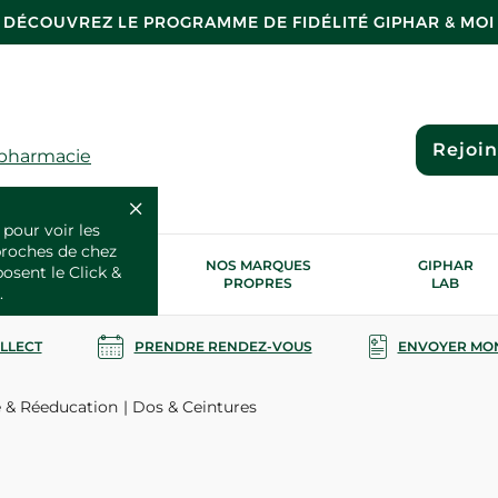
DÉCOUVREZ LE PROGRAMME DE FIDÉLITÉ GIPHAR & MOI
Rejoi
 pharmacie
 pour voir les
proches de chez
OS SERVICES
NOS MARQUES
GIPHAR
posent le Click &
SANTÉ
PROPRES
LAB
.
OLLECT
PRENDRE RENDEZ-VOUS
ENVOYER MO
 & Réeducation
Dos & Ceintures