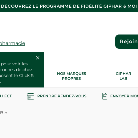
DÉCOUVREZ LE PROGRAMME DE FIDÉLITÉ GIPHAR & MOI
Rejoi
 pharmacie
 pour voir les
proches de chez
OS SERVICES
NOS MARQUES
GIPHAR
posent le Click &
SANTÉ
PROPRES
LAB
.
OLLECT
PRENDRE RENDEZ-VOUS
ENVOYER MO
Bio