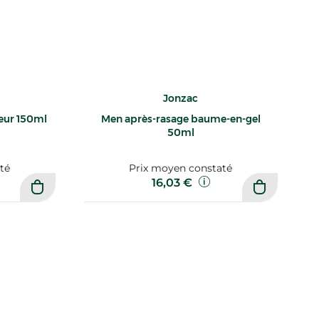
Jonzac
heur 150ml
Men après-rasage baume-en-gel
50ml
té
Prix moyen constaté
16,03 €