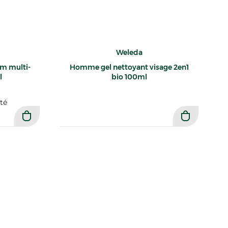
Weleda
m multi-
Homme gel nettoyant visage 2en1
l
bio 100ml
té