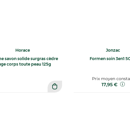
Horace
Jonzac
 savon solide surgras cèdre
Formen soin 3en1 5
uge corps toute peau 125g
Prix moyen consta
17,95 €