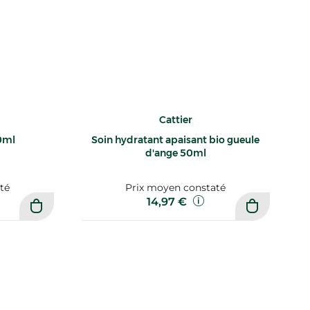
Cattier
0ml
Soin hydratant apaisant bio gueule
d'ange 50ml
té
Prix moyen constaté
14,97 €