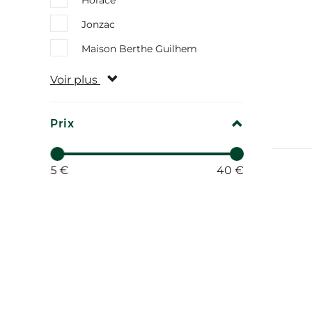
Horace
Jonzac
Maison Berthe Guilhem
Voir plus
REPLIER
Prix
5 €
40 €