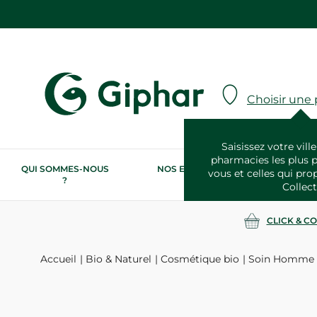
Choisir une
Saisissez votre ville
pharmacies les plus 
QUI SOMMES-NOUS
NOS ENGAGEMENTS
N
vous et celles qui pro
?
RSE
Collect
CLICK & C
Accueil
Bio & Naturel
Cosmétique bio
Soin Homme 