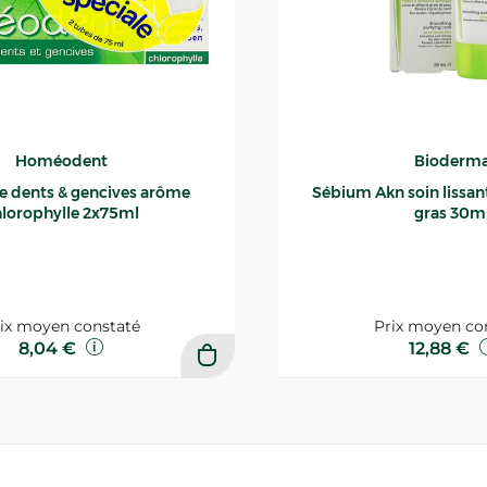
Homéodent
Bioderm
ce dents & gencives arôme
Sébium Akn soin lissant p
lorophylle 2x75ml
gras 30m
ix moyen constaté
Prix moyen co
8,04 €
12,88 €