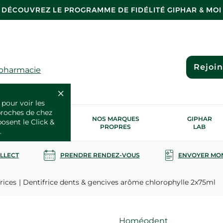
DÉCOUVREZ LE PROGRAMME DE FIDÉLITÉ GIPHAR & MOI
Rejoi
 pharmacie
 pour voir les
proches de chez
OS SERVICES
NOS MARQUES
GIPHAR
posent le Click &
SANTÉ
PROPRES
LAB
.
OLLECT
PRENDRE RENDEZ-VOUS
ENVOYER MO
rices
Dentifrice dents & gencives arôme chlorophylle 2x75ml
Marque
Homéodent