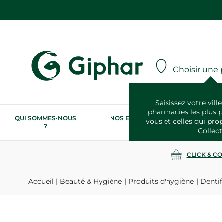
Choisir une
Saisissez votre ville
pharmacies les plus 
QUI SOMMES-NOUS
NOS ENGAGEMENTS
N
vous et celles qui pro
?
RSE
Collect
CLICK & C
Accueil
Beauté & Hygiène
Produits d'hygiène
Dentif