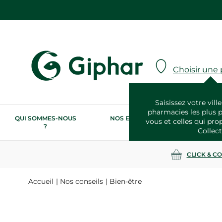
Choisir une
Saisissez votre ville
pharmacies les plus 
QUI SOMMES-NOUS
NOS ENGAGEMENTS
N
vous et celles qui pro
?
RSE
Collect
CLICK & C
Accueil
Nos conseils
Bien-être