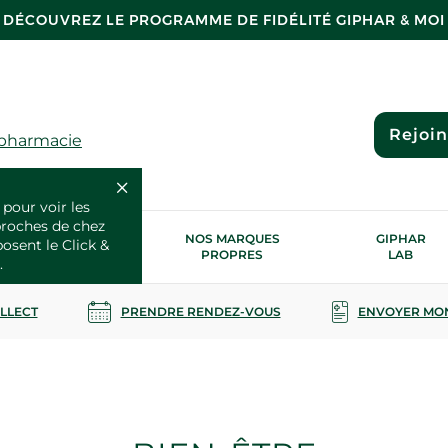
DÉCOUVREZ LE PROGRAMME DE FIDÉLITÉ GIPHAR & MOI
Rejoi
 pharmacie
 pour voir les
proches de chez
OS SERVICES
NOS MARQUES
GIPHAR
posent le Click &
SANTÉ
PROPRES
LAB
.
OLLECT
PRENDRE RENDEZ-VOUS
ENVOYER MO