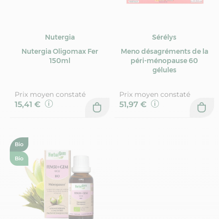
Nutergia
Sérélys
Nutergia Oligomax Fer
Meno désagréments de la
150ml
péri-ménopause 60
gélules
Prix moyen constaté
Prix moyen constaté
15,41 €
51,97 €
Bio
Bio