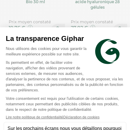
Bio 30 ml
acide hyaluronique 28
gélules
Prix moyen constaté
Prix moyen constaté
19,76 €
27,02 €
Effik
Manhaé
Natalben grossesse 30
CysMannose 15+ 10 sticks
capsules
cerise