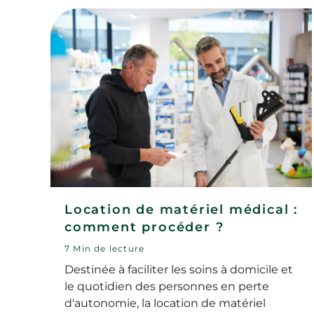
plus adapté ? Quelles sont les
caractéristiques de ce type de dispositif ?
Et son coût est-il pris en charge par
l’Assurance Maladie ?
Location de matériel médical :
comment procéder ?
7 Min de lecture
Destinée à faciliter les soins à domicile et
le quotidien des personnes en perte
d'autonomie, la location de matériel