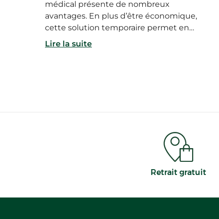
médical présente de nombreux
avantages. En plus d’être économique,
cette solution temporaire permet en
effet de profiter des dispositifs médicaux
Lire la suite
les plus modernes et les plus
performants, qui répondent aux
dernières exigences en matière de
sécurité. Alors quels sont les dispositifs
médicaux disponibles à la location ?
Pourquoi se tourner vers la location de
matériel médical ? Et comment se passe
la location de ce type d’équipement ?
Retrait gratuit