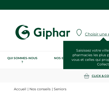
Choisir une
Saisissez votre ville
pharmacies les plus 
QUI SOMMES-NOUS
NOS ENGAGEMENTS
N
vous et celles qui pro
?
RSE
Collect
CLICK & C
Accueil
Nos conseils
Seniors