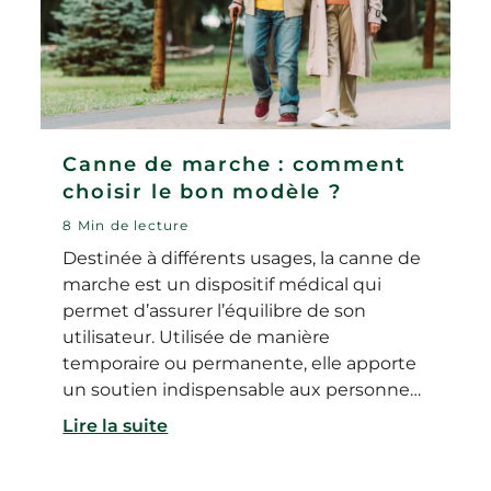
Canne de marche : comment
choisir le bon modèle ?
8 Min de lecture
Destinée à différents usages, la canne de
marche est un dispositif médical qui
permet d’assurer l’équilibre de son
utilisateur. Utilisée de manière
temporaire ou permanente, elle apporte
un soutien indispensable aux personnes
à mobilité réduite. Canne pliable ou avec
Lire la suite
un siège, anglaise ou tripode… Il existe
plusieurs modèles de cannes de marche.