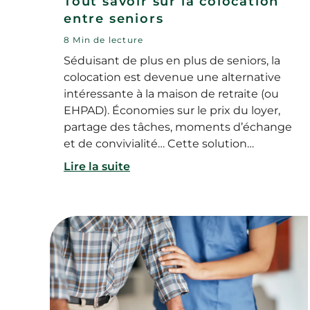
Tout savoir sur la colocation
entre seniors
8 Min de lecture
Séduisant de plus en plus de seniors, la
colocation est devenue une alternative
intéressante à la maison de retraite (ou
EHPAD). Économies sur le prix du loyer,
partage des tâches, moments d’échange
et de convivialité… Cette solution
d’hébergement offre en effet de
Lire la suite
nombreux avantages aux personnes
âgées autonomes. Alors comment
fonctionne ce type de colocation
exactement ? Pourquoi opter pour cette
solution d’habitat ? Comment créer une
colocation entre seniors et trouver un
logement pour un retraité ?