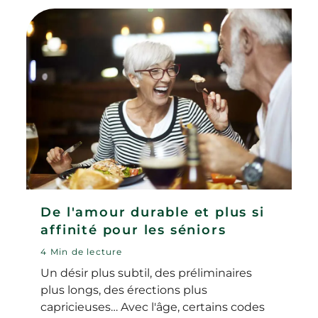
Alors comment choisir la canne la plus
adaptée à ses besoins ? Quels sont les
différents types de cannes proposées
aujourd’hui sur le marché ? Où trouver
une canne et quel est le prix de ce
dispositif médical ?
De l'amour durable et plus si
affinité pour les séniors
4 Min de lecture
Un désir plus subtil, des préliminaires
plus longs, des érections plus
capricieuses… Avec l'âge, certains codes