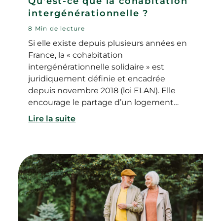
Qu'est-ce que la cohabitation
intergénérationnelle ?
8 Min de lecture
Si elle existe depuis plusieurs années en
France, la « cohabitation
intergénérationnelle solidaire » est
juridiquement définie et encadrée
depuis novembre 2018 (loi ELAN). Elle
encourage le partage d’un logement
entre un senior et un jeune. En plus de
Lire la suite
faciliter l’accès au logement pour les
jeunes, elle permet de lutter contre
l’isolement des personnes âgées et de
renforcer le lien social. Alors qu’est-ce que
la cohabitation intergénérationnelle
exactement ? Quels sont les avantages
de cette solution d’hébergement ? Et
comment fonctionne-t-elle ?