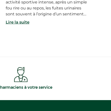
activité sportive intense, après un simple
fou rire ou au repos, les fuites urinaires
sont souvent à l’origine d’un sentiment
d’embarras et d’un certain repli sur soi. Si
Lire la suite
plusieurs traitements permettent de les
prendre en charge, les protections
urinaires font partie des solutions les plus
faciles à mettre en place. Alors vers quel
type de protection se tourner en cas de
fuite urinaire ? Comment choisir la
protection la plus adaptée ? Et comment
se faire rembourser les protections
urinaires ? Explications.
harmaciens à votre service