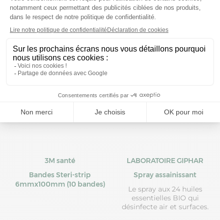
Prix moyen constaté
Prix moyen constaté
8,06 €
8,97 €
3M santé
LABORATOIRE GIPHAR
Bandes Steri-strip
Spray assainissant
6mmx100mm (10 bandes)
Le spray aux 24 huiles
essentielles BIO qui
désinfecte air et surfaces.