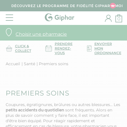
DÉCOUVREZ LE PROGRAMME DE FIDÉLITÉ GIPHAR & MOI
0
Choisir une pharmacie
PRENDRE
ENVOYER
CLICK &
RENDEZ-
MON
COLLECT
VOUS
ORDONNANCE
Accueil
Santé
Premiers soins
PREMIERS SOINS
Coupures, égratignures, brûlures ou autres blessures… Les
petits accidents du quotidien
sont fréquents. Alors en
plus de savoir comment y faire face, il est important
d'être bien équipé. Pour réagir rapidement et
efficacement en cas de blessure, votre pharmacien vous