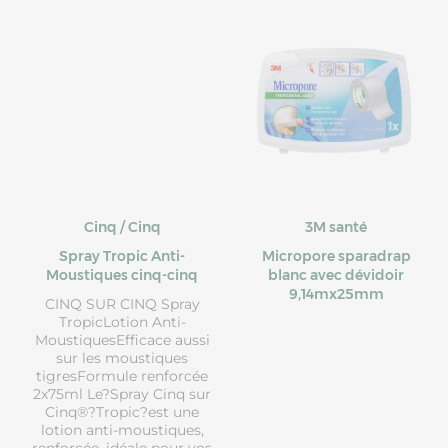
Cinq / Cinq
3M santé
Spray Tropic Anti-
Micropore sparadrap
Moustiques cinq-cinq
blanc avec dévidoir
9,14mx25mm
CINQ SUR CINQ Spray
TropicLotion Anti-
MoustiquesEfficace aussi
sur les moustiques
tigresFormule renforcée
2x75ml Le?Spray Cinq sur
Cinq®?Tropic?est une
lotion anti-moustiques,
renforcée, idéale pour vos