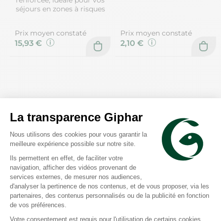
séjours en zones à risques
Prix moyen constaté
Prix moyen constaté
15,93 €
2,10 €
Bausch & Lomb
Mepilex Border Flex EM 10
pansements cellulaires
Bloxang plaies 4 éponges
5x5cm
hémostatiques