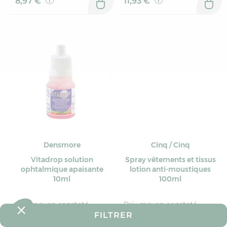
8,97 €
11,93 €
Densmore
Cinq / Cinq
Vitadrop solution
Spray vêtements et tissus
ophtalmique apaisante
lotion anti-moustiques
10ml
100ml
Prix moyen constaté
Prix moyen constaté
9,41 €
9,53 €
FILTRER