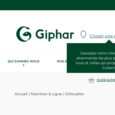
Choisir une
Saisissez votre ville
pharmacies les plus 
QUI SOMMES-NOUS
NOS ENGAGEMENTS
N
vous et celles qui pro
?
RSE
Collect
CLICK & C
Accueil
Nutrition & Ligne
Silhouette