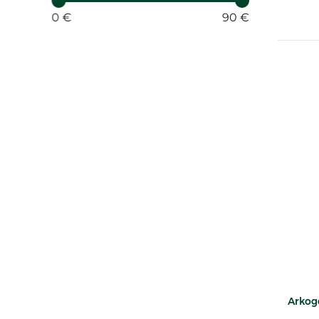
0 €
90 €
Arkogé