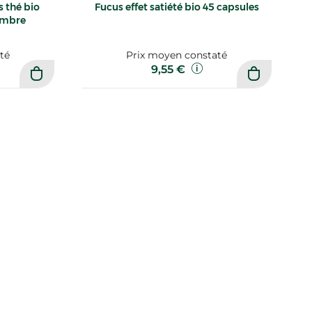
 thé bio
Fucus effet satiété bio 45 capsules
embre
té
Prix moyen constaté
9,55 €