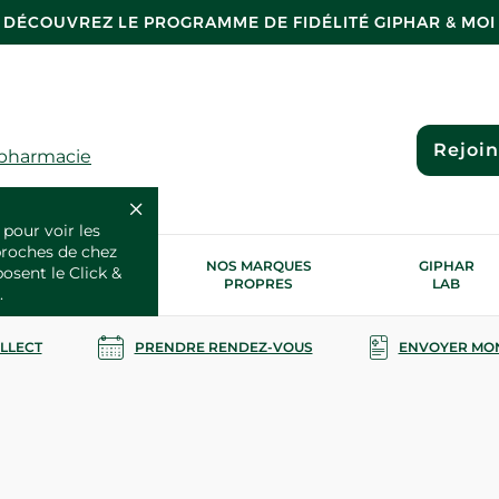
DÉCOUVREZ LE PROGRAMME DE FIDÉLITÉ GIPHAR & MOI
Rejoi
 pharmacie
 pour voir les
proches de chez
OS SERVICES
NOS MARQUES
GIPHAR
posent le Click &
SANTÉ
PROPRES
LAB
.
OLLECT
PRENDRE RENDEZ-VOUS
ENVOYER MO