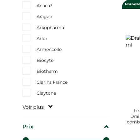
Nouvelle
Anaca3
Aragan
Arkopharma
Arlor
Armencelle
Biocyte
Biotherm
Clarins France
Claytone
Voir plus
Le
Drai
combi
REPLIER
Prix