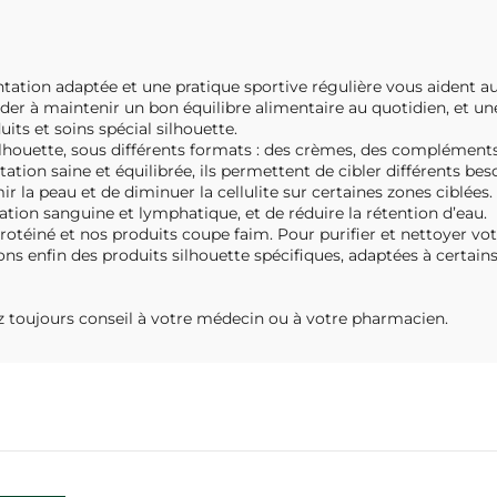
tation adaptée et une pratique sportive régulière vous aident au
ider à maintenir un bon équilibre alimentaire au quotidien, et u
ts et soins spécial silhouette.
lhouette, sous différents formats : des crèmes, des compléments 
ion saine et équilibrée, ils permettent de cibler différents beso
mir la peau et de diminuer la cellulite sur certaines zones ciblée
lation sanguine et lymphatique, et de réduire la rétention d’eau.
éiné et nos produits coupe faim. Pour purifier et nettoyer vo
s enfin des produits silhouette spécifiques, adaptées à certains
z toujours conseil à votre médecin ou à votre pharmacien.