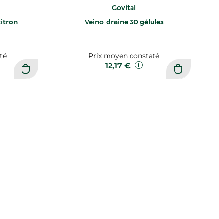
Govital
citron
Veino-draine 30 gélules
té
Prix moyen constaté
12,17 €