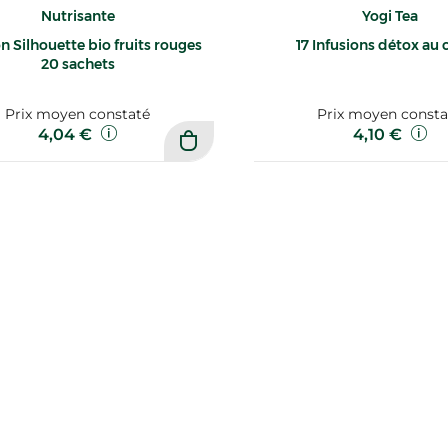
Nutrisante
Yogi Tea
on Silhouette bio fruits rouges
17 Infusions détox au 
20 sachets
Prix moyen constaté
Prix moyen consta
4,04 €
4,10 €