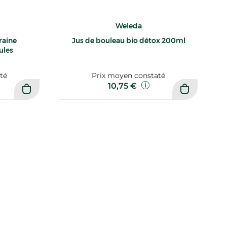
Weleda
raine
Jus de bouleau bio détox 200ml
ules
té
Prix moyen constaté
10,75 €