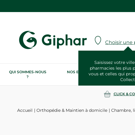
Choisir une
Saisissez votre ville
pharmacies les plus 
QUI SOMMES-NOUS
NOS ENGAGEMENTS
N
vous et celles qui pro
?
RSE
Collect
CLICK & C
Accueil
Orthopédie & Maintien à domicile
Chambre, li