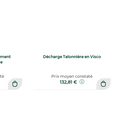
ement
Décharge Talonnière en Visco
ve
té
Prix moyen constaté
132,81 €