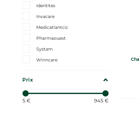
Identites
Invacare
Medicatlantcic
Pharmaouest
Systam
Cha
Winncare
REPLIER
Prix
5 €
945 €