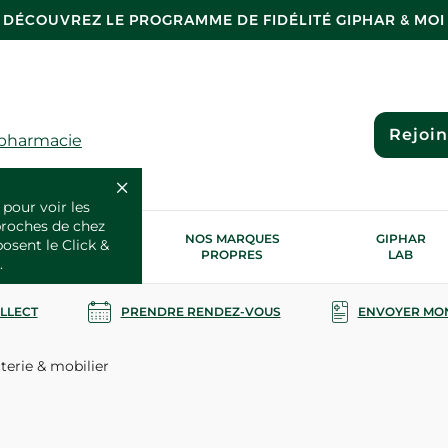
DÉCOUVREZ LE PROGRAMME DE FIDÉLITÉ GIPHAR & MOI
Rejoi
 pharmacie
 pour voir les
proches de chez
OS SERVICES
NOS MARQUES
GIPHAR
posent le Click &
SANTÉ
PROPRES
LAB
.
OLLECT
PRENDRE RENDEZ-VOUS
ENVOYER MO
terie & mobilier