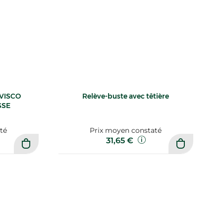
VISCO
Relève-buste avec têtière
SSE
té
Prix moyen constaté
31,65 €