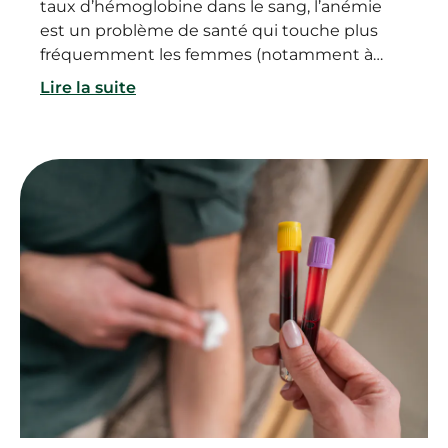
taux d’hémoglobine dans le sang, l’anémie
est un problème de santé qui touche plus
fréquemment les femmes (notamment à
cause de leurs règles), ou les personnes ayant
Lire la suite
des carences alimentaires. Alors quels sont les
symptômes et les conséquences de l’anémie
? Qu’est-ce qui peut provoquer cette baisse
des globules rouges dans le sang ? Quels
sont les dangers de l'anémie et comment la
traiter rapidement ?