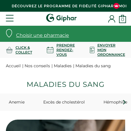
DÉCOUVREZ LE PROGRAMME DE FIDÉLITÉ GIPHAR & MOI
0
Choisir une pharmacie
PRENDRE
ENVOYER
CLICK &
RENDEZ-
MON
COLLECT
VOUS
ORDONNANCE
Accueil
Nos conseils
Maladies
Maladies du sang
MALADIES DU SANG
Anemie
Excès de cholestérol
Hémophilie