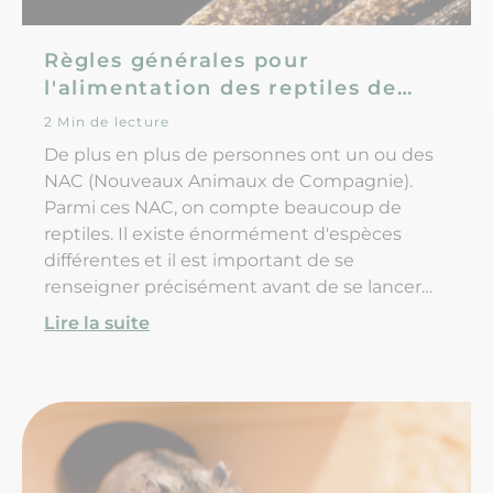
Règles générales pour
l'alimentation des reptiles de
compagnie
2 Min de lecture
De plus en plus de personnes ont un ou des
NAC (Nouveaux Animaux de Compagnie).
Parmi ces NAC, on compte beaucoup de
reptiles. Il existe énormément d'espèces
différentes et il est important de se
renseigner précisément avant de se lancer
dans l'acquisition d'un de ces animaux. Nous
Lire la suite
allons parler ici des principales espèces
connues et plus particulièrement de leur
régime alimentaire.