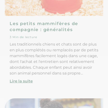
Les petits mammifères de
compagnie : généralités
3 Min de lecture
Les traditionnels chiens et chats sont de plus
en plus complétés ou remplacés par de petits
mammifères facilement logés dans une cage,
dont l'achat et l'entretien sont relativement
abordables. Chaque enfant peut ainsi avoir
son animal personnel dans sa propre
chambre et ces animaux ont un intérêt
Lire la suite
pédagogique et psychologique démontré
par de nombreuses études.Les soins que l'on
peut donner à ces animaux sont l'objet de
progrès constants, aussi bien dans le
domaine alimentaire qu'au niveau des