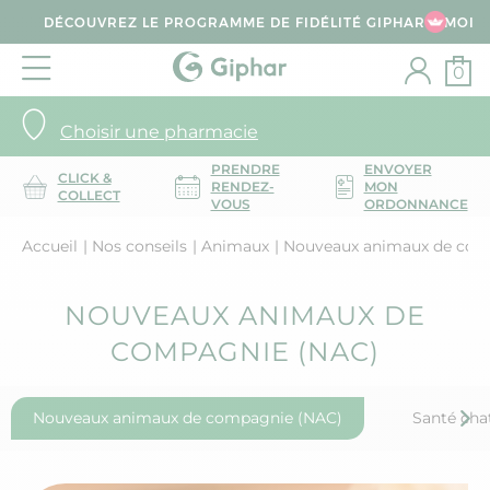
DÉCOUVREZ LE PROGRAMME DE FIDÉLITÉ GIPHAR & MOI
0
Choisir une pharmacie
PRENDRE
ENVOYER
CLICK &
RENDEZ-
MON
COLLECT
VOUS
ORDONNANCE
Accueil
Nos conseils
Animaux
Nouveaux animaux de com
NOUVEAUX ANIMAUX DE
COMPAGNIE (NAC)
Nouveaux animaux de compagnie (NAC)
Santé cha