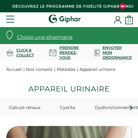
DÉCOUVREZ LE PROGRAMME DE FIDÉLITÉ GIPHAR & MOI
0
Choisir une pharmacie
PRENDRE
ENVOYER
CLICK &
RENDEZ-
MON
COLLECT
VOUS
ORDONNANCE
Accueil
Nos conseils
Maladies
Appareil urinaire
APPAREIL URINAIRE
Calculs rénaux
Cystite
Dysfonctionnement 