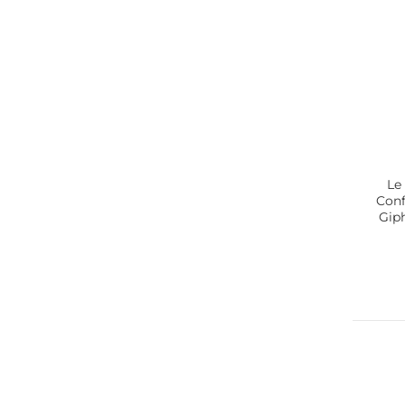
Le
Conf
Giph