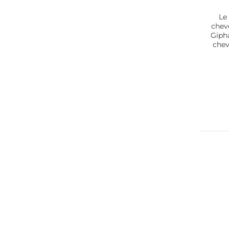
Le
chev
Gipha
chev