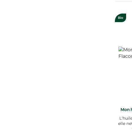
Bio
Mon h
L'huil
elle n