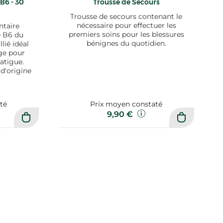
B6 - 30
Trousse de Secours
Trousse de secours contenant le
nécessaire pour effectuer les
taire
premiers soins pour les blessures
 B6 du
bénignes du quotidien.
lié idéal
ge pour
fatigue.
'origine
té
Prix moyen constaté
9,90 €