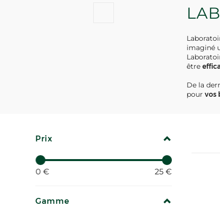
LAB
Laboratoi
imaginé u
Laboratoi
être
effic
De la der
pour
vos 
REPLIER
Prix
0 €
25 €
REPLIER
Gamme