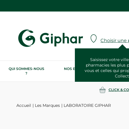
Choisir une
Saisissez votre ville
pharmacies les plus 
QUI SOMMES-NOUS
NOS ENGAGEMENTS
N
vous et celles qui pro
?
RSE
Collect
CLICK & C
Accueil
Les Marques
LABORATOIRE GIPHAR