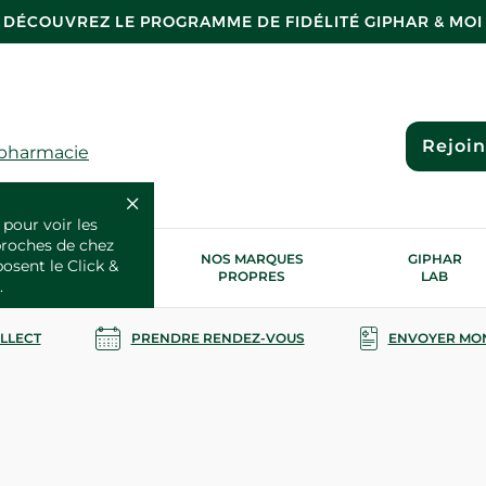
DÉCOUVREZ LE PROGRAMME DE FIDÉLITÉ GIPHAR & MOI
Rejoi
 pharmacie
 pour voir les
proches de chez
OS SERVICES
NOS MARQUES
GIPHAR
posent le Click &
SANTÉ
PROPRES
LAB
.
OLLECT
PRENDRE RENDEZ-VOUS
ENVOYER MO