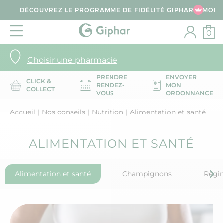
DÉCOUVREZ LE PROGRAMME DE FIDÉLITÉ GIPHAR & MOI
0
Choisir une pharmacie
PRENDRE
ENVOYER
CLICK &
RENDEZ-
MON
COLLECT
VOUS
ORDONNANCE
Accueil
Nos conseils
Nutrition
Alimentation et santé
ALIMENTATION ET SANTÉ
Alimentation et santé
Champignons
Régim