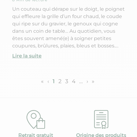
Un couteau qui dérape sur le doigt, le poignet
qui effleure la grille d’un four chaud, le coude
qui ripe sur du gravier, le genoux qui cogne
dans un coin de table… Au quotidien, vous
êtes souvent amené(e) à soigner petites
coupures, brûlures, plaies, bleus et bosses.
Mais saviez-vous que vous pouvez traiter ces
Lire la suite
petits bobos de tous les jours avec les huiles
essentielles (HE) ?
«
‹
1
2
3
4
...
›
»
Retrait gratuit
Origine des produits