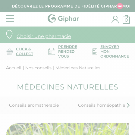
DÉCOUVREZ LE PROGRAMME DE FIDÉLITÉ GIPHAR & MOI
0
Choisir une pharmacie
PRENDRE
ENVOYER
CLICK &
RENDEZ-
MON
COLLECT
VOUS
ORDONNANCE
Accueil
Nos conseils
Médecines Naturelles
MÉDECINES NATURELLES
Conseils aromathérapie
Conseils homéopathie