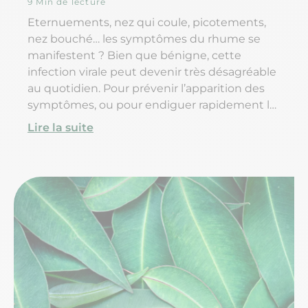
9 Min de lecture
Eternuements, nez qui coule, picotements,
nez bouché… les symptômes du rhume se
manifestent ? Bien que bénigne, cette
infection virale peut devenir très désagréable
au quotidien. Pour prévenir l’apparition des
symptômes, ou pour endiguer rapidement la
rhinite et vous prémunir contre d’éventuelles
Lire la suite
aggravations d’origine bactérienne – otite,
sinusite ou conjonctivite, notamment – l’huile
essentielle contre le rhume constitue un
remède naturel très efficace. Laquelle choisir
? Comment l’utiliser ? Existe-t-il des contre-
indications ? Mode d’emploi des huiles
essentielles pour soigner une
rhinopharyngite.