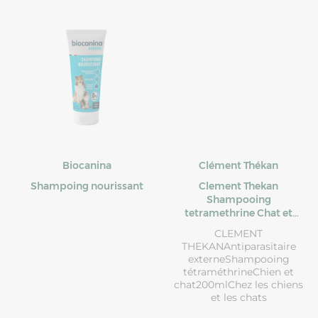
Biocanina
Clément Thékan
Shampoing nourissant
Clement Thekan
Shampooing
tetramethrine Chat et
Chien 200ml 200ml
CLEMENT
Antiparasitaire externe
THEKANAntiparasitaire
Chien et chat Clement-
externeShampooing
Thekan
tétraméthrineChien et
chat200mlChez les chiens
et les chats