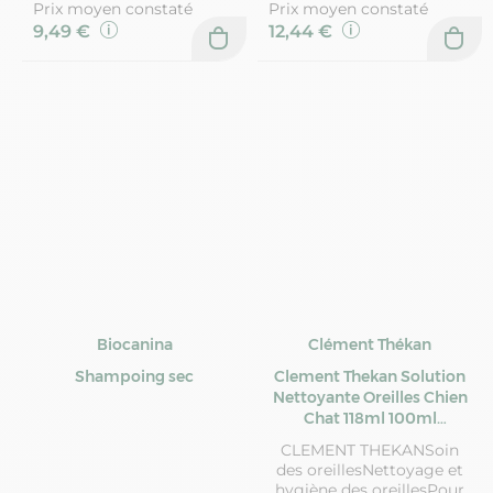
Prix moyen constaté
Prix moyen constaté
9,49 €
12,44 €
Biocanina
Clément Thékan
Shampoing sec
Clement Thekan Solution
Nettoyante Oreilles Chien
Chat 118ml 100ml
Clement-Thekan
CLEMENT THEKANSoin
des oreillesNettoyage et
hygiène des oreillesPour