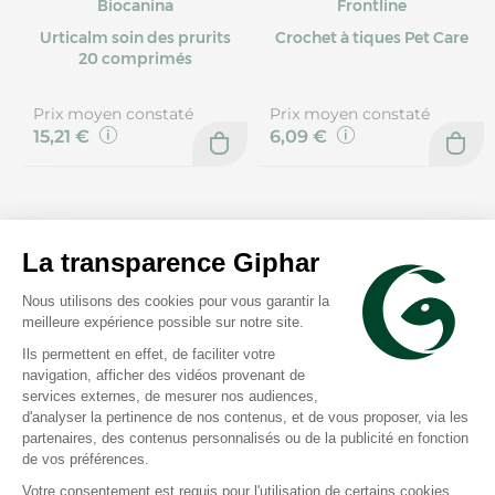
Biocanina
Frontline
Urticalm soin des prurits
Crochet à tiques Pet Care
20 comprimés
Prix moyen constaté
Prix moyen constaté
15,21 €
6,09 €
Omega Pharma
Biocanina
Clemispray solution
Lotion anti-