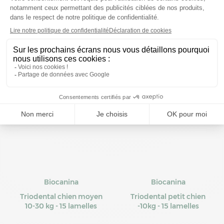
antiseptique 100ml
démengeaisons
Prix moyen constaté
Prix moyen constaté
10,74 €
15,04 €
Biocanina
Biocanina
Triodental chien moyen
Triodental petit chien
10-30 kg - 15 lamelles
-10kg - 15 lamelles