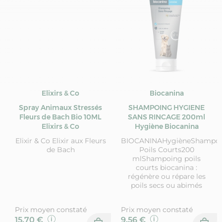
Elixirs & Co
Biocanina
Spray Animaux Stressés
SHAMPOING HYGIENE
Fleurs de Bach Bio 10ML
SANS RINCAGE 200ml
Elixirs & Co
Hygiène Biocanina
Elixir & Co Elixir aux Fleurs
BIOCANINAHygièneShampo
de Bach
Poils Courts200
mlShampoing poils
courts biocanina :
régénère ou répare les
poils secs ou abimés
Prix moyen constaté
Prix moyen constaté
15,70 €
9,56 €