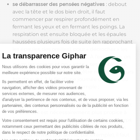
se débarrasser des pensées négatives
: debout
avec la tête et le dos bien droit, il faut
commencer par respirer profondément en
fermant les yeux et en fermant les poings. La
respiration est ensuite bloquée et les épaules
haussées plusieurs fois de suite (en rapprochant
les épaules des oreilles), pour « décrocher » les
pensées négatives et le stress. À l’expiration, on
ouvre les poings et on « jette » ses problèmes
par terre. Cet exercice peut être réalisé plusieurs
fois de suite, à la fin d’une journée de travail ou
avant de se coucher, par exemple ;
relâcher les tensions musculaires
: si le corps est
détendu, il est nécessairement plus propice à
l’endormissement. En effet, détendre son corps
permet également de libérer son esprit. Assis
les yeux fermés (sur son lit, par exemple), il faut