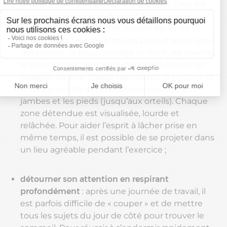
d’abord créer une bulle autour de soi. Tous les
groupes musculaires doivent ensuite être
relâchés et décontractés, les uns après les
autres (avec trois respirations pour chaque zone
détendue) : la tête, le visage (le front, les sourcils,
le contour des yeux et la mâchoire), le cou, les
épaules, les bras (jusqu’aux mains), la poitrine et
le dos, le ventre et le bassin, les cuisses, les
jambes et les pieds (jusqu’aux orteils). Chaque
zone détendue est visualisée, lourde et
relâchée. Pour aider l’esprit à lâcher prise en
même temps, il est possible de se projeter dans
un lieu agréable pendant l’exercice ;
détourner son attention en respirant
profondément
: après une journée de travail, il
est parfois difficile de « couper » et de mettre
tous les sujets du jour de côté pour trouver le