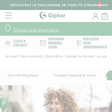
DÉCOUVREZ LE PROGRAMME DE FIDÉLITÉ GIPHAR & MOI
0
Choisir une pharmacie
PRENDRE
ENVOYER
CLICK &
RENDEZ-
MON
COLLECT
VOUS
ORDONNANCE
Accueil
Nos conseils
Bien-être
Garder la forme
La sophr
Activité Physique
Conseils beauté et soins