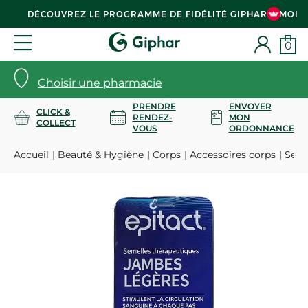
DÉCOUVREZ LE PROGRAMME DE FIDÉLITÉ GIPHAR & MOI
0
Choisir une pharmacie
PRENDRE
ENVOYER
CLICK &
RENDEZ-
MON
COLLECT
VOUS
ORDONNANCE
Accueil
Beauté & Hygiène
Corps
Accessoires corps
Semel