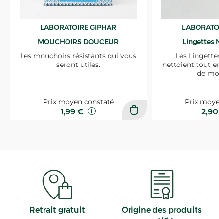
LABORATOIRE GIPHAR
LABORATO
MOUCHOIRS DOUCEUR
Lingettes 
Les mouchoirs résistants qui vous
Les Lingette
seront utiles.
nettoient tout e
de mo
Prix moyen constaté
Prix moye
1,99 €
2,9
Retrait gratuit
Origine des produits