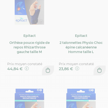
Epitact
Epitact
Orthèse pouce rigide de
2 talonnettes Physio Choc
repos Rhizarthrose
épine calcanéenne
gauche taille M
Homme taille L
Prix moyen constaté
Prix moyen constaté
44,84 €
23,86 €