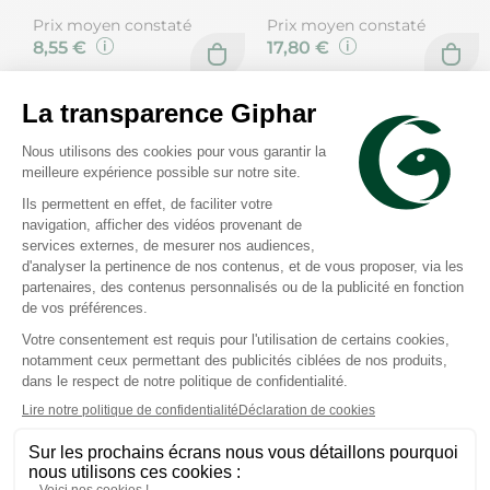
Prix moyen constaté
Prix moyen constaté
8,55 €
17,80 €
Epitact
Epitact
2 coussinets plantaires
Cors pulpaires ongles
douleurs durillons taille L
incarnés taille L 2 doigtiers
avec filet de lavage
Prix moyen constaté
Prix moyen constaté