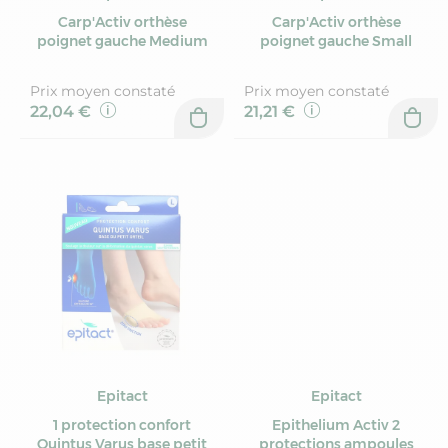
Carp'Activ orthèse
Carp'Activ orthèse
poignet gauche Medium
poignet gauche Small
Prix moyen constaté
Prix moyen constaté
22,04 €
21,21 €
Epitact
Epitact
1 protection confort
Epithelium Activ 2
Quintus Varus base petit
protections ampoules