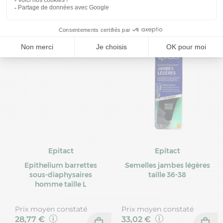
30,08 €
8,95 €
Epitact
Epitact
Epithelium barrettes
Semelles jambes légères
sous-diaphysaires
taille 36-38
homme taille L
Prix moyen constaté
Prix moyen constaté
28,77 €
33,02 €