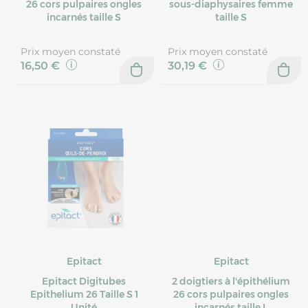
26 cors pulpaires ongles
sous-diaphysaires femme
incarnés taille S
taille S
Prix moyen constaté
Prix moyen constaté
16,50 €
30,19 €
Epitact
Epitact
Epitact Digitubes
2 doigtiers à l'épithélium
Epithelium 26 Taille S 1
26 cors pulpaires ongles
Unité
incarnés taille L