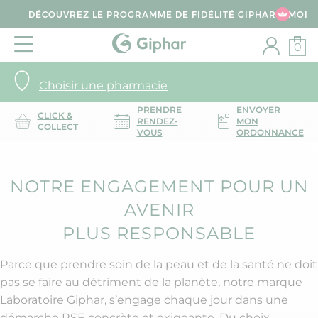
DÉCOUVREZ LE PROGRAMME DE FIDÉLITÉ GIPHAR & MOI
0
Choisir une pharmacie
PRENDRE
ENVOYER
CLICK &
RENDEZ-
MON
COLLECT
VOUS
ORDONNANCE
NOTRE ENGAGEMENT POUR UN
AVENIR
PLUS RESPONSABLE
Parce que prendre soin de la peau et de la santé ne doit
pas se faire au détriment de la planète, notre marque
Laboratoire Giphar, s’engage chaque jour dans une
démarche RSE concrète et exigeante. Du choix