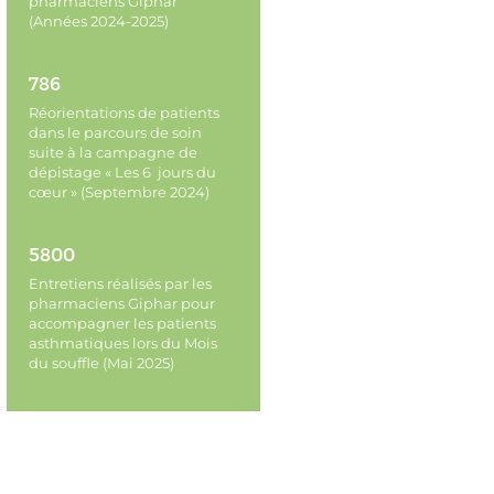
pharmaciens Giphar
(Années 2024-2025)
786
Réorientations de patients
dans le parcours de soin
suite à la campagne de
dépistage « Les 6 jours du
cœur » (Septembre 2024)
5800
Entretiens réalisés par les
pharmaciens Giphar pour
accompagner les patients
asthmatiques lors du Mois
du souffle (Mai 2025)