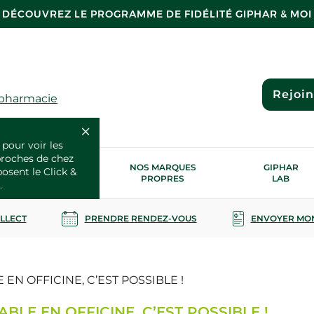
DÉCOUVREZ LE PROGRAMME DE FIDÉLITÉ GIPHAR & MOI
Rejoi
 pharmacie
 pour voir les
proches de chez
OS SERVICES
NOS MARQUES
GIPHAR
posent le Click &
SANTÉ
PROPRES
LAB
.
OLLECT
PRENDRE RENDEZ-VOUS
ENVOYER MO
BLE EN OFFICINE, C’EST POSSIBLE !