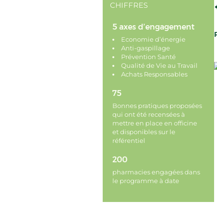
CHIFFRES
5 axes d’engagement
Economie d’énergie
Anti-gaspillage
Prévention Santé
Qualité de Vie au Travail
Achats Responsables
75
Bonnes pratiques proposées
qui ont été recensées à
mettre en place en officine
et disponibles sur le
référentiel
200
pharmacies engagées dans
le programme à date