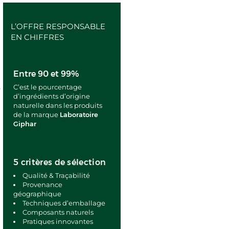
L’OFFRE RESPONSABLE
EN CHIFFRES
Entre 90 et 99%
C’est le pourcentage
e
d’ingrédients d’origine
naturelle dans les produits
de la marque
Laboratoire
Giphar
5 critères de sélection
Qualité & Traçabilité
Provenance
géographique
Techniques d’emballage
Composants naturels
Pratiques innovantes