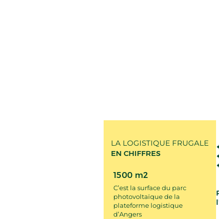
LA LOGISTIQUE FRUGALE
EN CHIFFRES
1500 m2
C’est la surface du parc
photovoltaïque de la
plateforme logistique
d’Angers