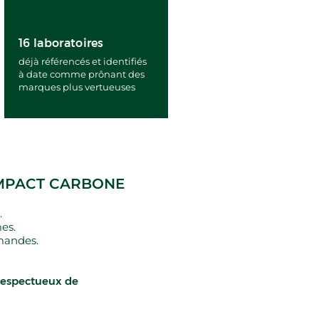
16 laboratoires
déjà référencés et identifiés
à date comme prônant des
marques plus vertueuses
IMPACT CARBONE
.
es.
mandes.
 respectueux de