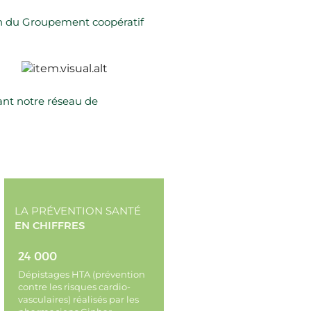
on du Groupement coopératif
nt notre réseau de
LA PRÉVENTION SANTÉ
EN CHIFFRES
24 000
Dépistages HTA (prévention
contre les risques cardio-
vasculaires) réalisés par les