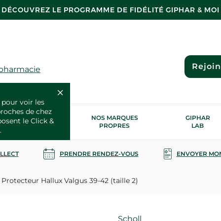
DÉCOUVREZ LE PROGRAMME DE FIDÉLITÉ GIPHAR & MOI
Rejoi
 pharmacie
 pour voir les
proches de chez
OS SERVICES
NOS MARQUES
GIPHAR
posent le Click &
SANTÉ
PROPRES
LAB
.
OLLECT
PRENDRE RENDEZ-VOUS
ENVOYER MO
Protecteur Hallux Valgus 39-42 (taille 2)
Marque
Scholl