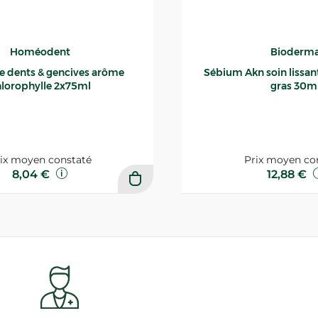
Homéodent
Bioderm
ce dents & gencives arôme
Sébium Akn soin lissant p
lorophylle 2x75ml
gras 30m
ix moyen constaté
Prix moyen co
8,04 €
12,88 €