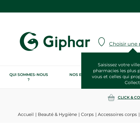
Choisir une
Saisissez votre ville
pharmacies les plus 
QUI SOMMES-NOUS
NOS ENGAGEMENTS
N
vous et celles qui pro
?
RSE
Collect
CLICK & C
Accueil
Beauté & Hygiène
Corps
Accessoires corps