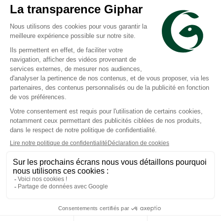
Scholl
Scholl
Expertsupport 2 semelles
Velvet Smooth râpe
anti-douleur genou et
électrique Express
talon 37-39,5
Prix moyen constaté
Prix moyen constaté
24,62 €
31,84 €