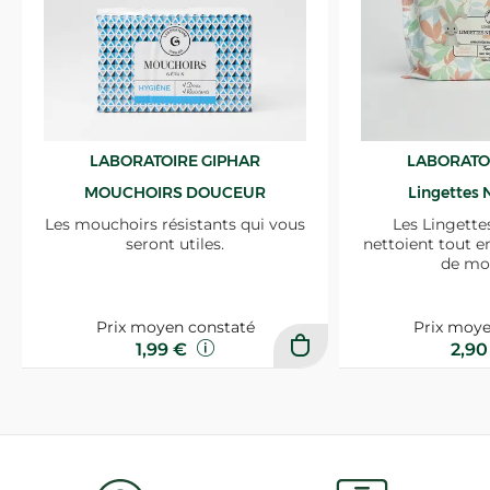
LABORATOIRE GIPHAR
LABORATO
MOUCHOIRS DOUCEUR
Lingettes 
Les mouchoirs résistants qui vous
Les Lingette
seront utiles.
nettoient tout e
de mo
Prix moyen constaté
Prix moye
1,99 €
2,9