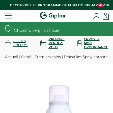
DÉCOUVREZ LE PROGRAMME DE FIDÉLITÉ GIPHAR & MOI
0
Choisir une pharmacie
PRENDRE
ENVOYER
CLICK &
RENDEZ-
MON
COLLECT
VOUS
ORDONNANCE
Accueil
Santé
Premiers soins
Pranarôm Spray corporel An