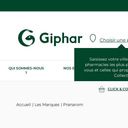
Choisir une
Saisissez votre ville
pharmacies les plus 
QUI SOMMES-NOUS
NOS ENGAGEMENTS
N
vous et celles qui pro
?
RSE
Collect
CLICK & C
Accueil
Les Marques
Pranarom