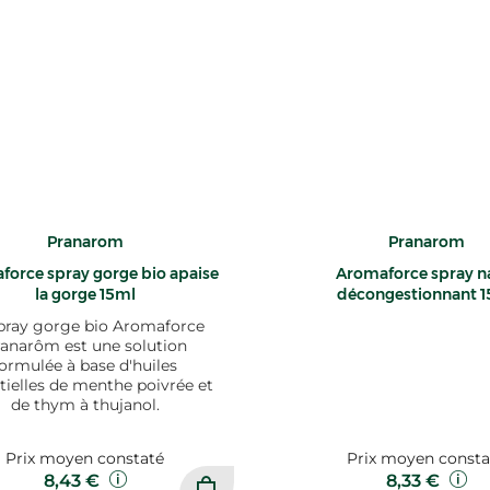
Pranarom
Pranarom
orce spray gorge bio apaise
Aromaforce spray n
la gorge 15ml
décongestionnant 
pray gorge bio Aromaforce
anarôm est une solution
formulée à base d'huiles
tielles de menthe poivrée et
de thym à thujanol.
Prix moyen constaté
Prix moyen consta
8,43 €
8,33 €