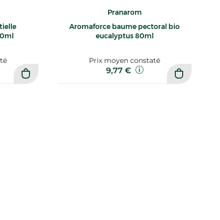
Pranarom
ielle
Aromaforce baume pectoral bio
10ml
eucalyptus 80ml
té
Prix moyen constaté
9,77 €