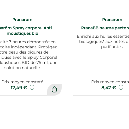
Pranarom
Pranarom
narôm Spray corporel Anti-
PranaBB baume pector
moustiques bio
Enrichi aux huiles essenti
biologiques* aux notes o
acité 7 heures démontrée en
purifiantes.
atoire indépendant. Protégez
otre peau des piqûres de
iques avec le Spray Corporel
Moustiques BIO de 75 ml, une
solution naturelle.
Prix moyen constaté
Prix moyen consta
12,49 €
8,47 €