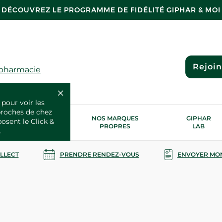
DÉCOUVREZ LE PROGRAMME DE FIDÉLITÉ GIPHAR & MOI
Rejoi
 pharmacie
 pour voir les
proches de chez
OS SERVICES
NOS MARQUES
GIPHAR
posent le Click &
SANTÉ
PROPRES
LAB
.
OLLECT
PRENDRE RENDEZ-VOUS
ENVOYER MO