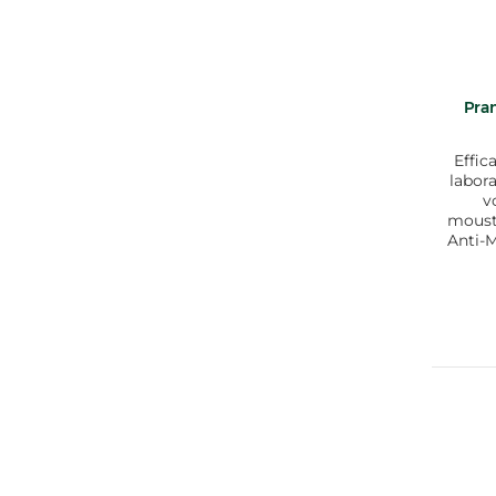
Pra
Effic
labor
v
moust
Anti-