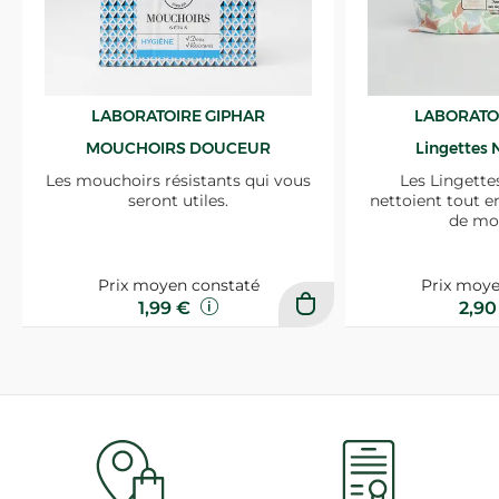
LABORATOIRE GIPHAR
LABORATO
MOUCHOIRS DOUCEUR
Lingettes 
Les mouchoirs résistants qui vous
Les Lingette
seront utiles.
nettoient tout e
de mo
Prix moyen constaté
Prix moye
1,99 €
2,9