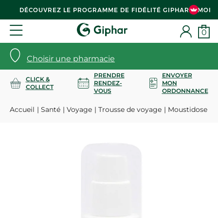
DÉCOUVREZ LE PROGRAMME DE FIDÉLITÉ GIPHAR & MOI
0
Choisir une pharmacie
PRENDRE
ENVOYER
CLICK &
RENDEZ-
MON
COLLECT
VOUS
ORDONNANCE
Accueil
Santé
Voyage
Trousse de voyage
Moustidose spr