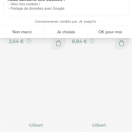
Gilbert
Gilbert
Bactidose Gel
Eau Oxygénée 20 volumes
Hydroalcoolique 75 ml
250ml
Prix moyen constaté
Prix moyen constaté
2,64 €
8,84 €
Gilbert
Gilbert