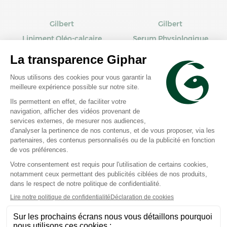
Gilbert
Gilbert
Liniment Oléo-calcaire
Serum Physiologique
origine naturelle 480ml
stérile 30 Unidoses de
10ml Gilbert
Prix moyen constaté
Prix moyen constaté
6,74 €
5,14 €