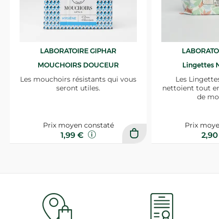
LABORATOIRE GIPHAR
LABORATO
MOUCHOIRS DOUCEUR
Lingettes 
Les mouchoirs résistants qui vous
Les Lingette
seront utiles.
nettoient tout e
de mo
Prix moyen constaté
Prix moye
1,99 €
2,9