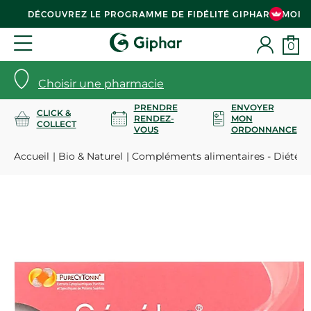
DÉCOUVREZ LE PROGRAMME DE FIDÉLITÉ GIPHAR & MOI
0
Choisir une pharmacie
PRENDRE
ENVOYER
CLICK &
RENDEZ-
MON
COLLECT
VOUS
ORDONNANCE
Accueil
Bio & Naturel
Compléments alimentaires - Diététi