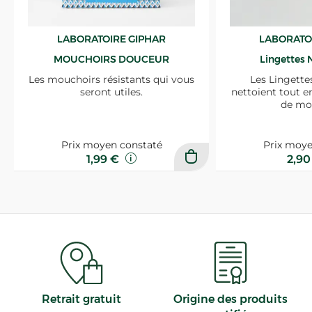
LABORATOIRE GIPHAR
LABORATO
MOUCHOIRS DOUCEUR
Lingettes 
Les mouchoirs résistants qui vous
Les Lingette
seront utiles.
nettoient tout e
de mo
Prix moyen constaté
Prix moye
1,99 €
2,9
Retrait gratuit
Origine des produits