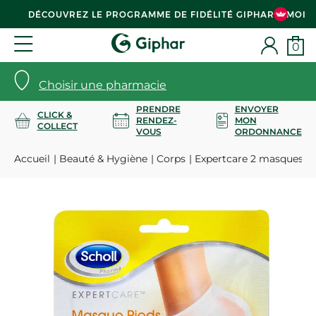
DÉCOUVREZ LE PROGRAMME DE FIDÉLITÉ GIPHAR & MOI
0
Choisir une pharmacie
PRENDRE
ENVOYER
CLICK &
RENDEZ-
MON
COLLECT
VOUS
ORDONNANCE
Accueil
Beauté & Hygiène
Corps
Expertcare 2 masques pi