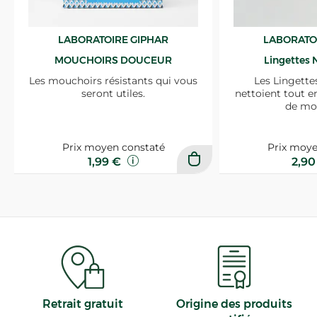
LABORATOIRE GIPHAR
LABORATO
MOUCHOIRS DOUCEUR
Lingettes 
Les mouchoirs résistants qui vous
Les Lingette
seront utiles.
nettoient tout e
de mo
Prix moyen constaté
Prix moye
1,99 €
2,9
Retrait gratuit
Origine des produits