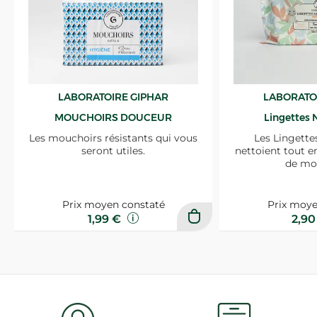
LABORATOIRE GIPHAR
LABORATO
MOUCHOIRS DOUCEUR
Lingettes 
Les mouchoirs résistants qui vous
Les Lingette
seront utiles.
nettoient tout e
de mo
Prix moyen constaté
Prix moye
1,99 €
2,9