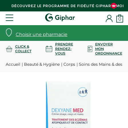
DÉCOUVREZ LE PROGRAMME DE FIDÉLITÉ GIPHAR & MOI
0
Choisir une pharmacie
PRENDRE
ENVOYER
CLICK &
RENDEZ-
MON
COLLECT
VOUS
ORDONNANCE
Accueil
Beauté & Hygiène
Corps
Soins des Mains & des P