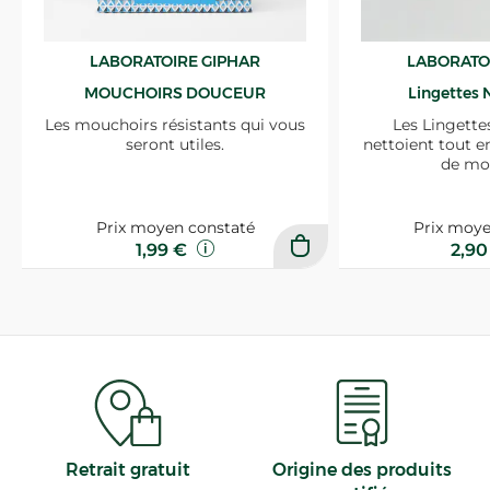
LABORATOIRE GIPHAR
LABORATO
MOUCHOIRS DOUCEUR
Lingettes 
Les mouchoirs résistants qui vous
Les Lingette
seront utiles.
nettoient tout e
de mo
Prix moyen constaté
Prix moye
1,99 €
2,9
Retrait gratuit
Origine des produits