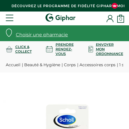
DÉCOUVREZ LE PROGRAMME DE FIDÉLITÉ GIPHAR & MOI
0
Choisir une pharmacie
PRENDRE
ENVOYER
CLICK &
RENDEZ-
MON
COLLECT
VOUS
ORDONNANCE
Accueil
Beauté & Hygiène
Corps
Accessoires corps
1 sép