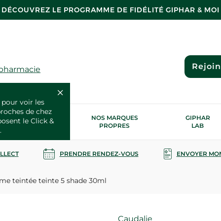
DÉCOUVREZ LE PROGRAMME DE FIDÉLITÉ GIPHAR & MOI
Rejoi
 pharmacie
 pour voir les
proches de chez
OS SERVICES
NOS MARQUES
GIPHAR
posent le Click &
SANTÉ
PROPRES
LAB
.
OLLECT
PRENDRE RENDEZ-VOUS
ENVOYER MO
me teintée teinte 5 shade 30ml
Marque
Caudalie