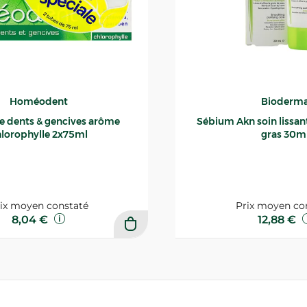
Homéodent
Bioderm
ce dents & gencives arôme
Sébium Akn soin lissant p
lorophylle 2x75ml
gras 30m
ix moyen constaté
Prix moyen co
8,04 €
12,88 €