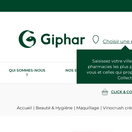
Choisir une
Saisissez votre ville
pharmacies les plus 
QUI SOMMES-NOUS
NOS ENGAGEMENTS
N
vous et celles qui pro
?
RSE
Collect
CLICK & C
Accueil
Beauté & Hygiène
Maquillage
Vinocrush crè