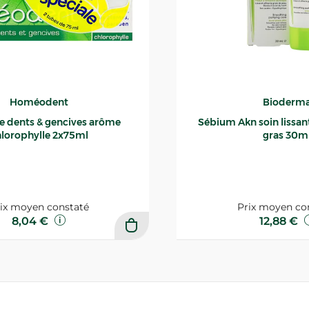
Homéodent
Bioderm
ce dents & gencives arôme
Sébium Akn soin lissant p
lorophylle 2x75ml
gras 30m
ix moyen constaté
Prix moyen co
8,04 €
12,88 €