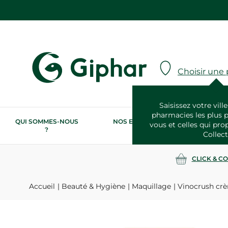
Choisir une
Saisissez votre ville
pharmacies les plus 
QUI SOMMES-NOUS
NOS ENGAGEMENTS
N
vous et celles qui pro
?
RSE
Collect
CLICK & C
Accueil
Beauté & Hygiène
Maquillage
Vinocrush crèm