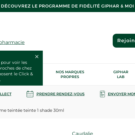
DÉCOUVREZ LE PROGRAMME DE FIDÉLITÉ GIPHAR & MOI
Rejoi
 pharmacie
 pour voir les
proches de chez
OS SERVICES
NOS MARQUES
GIPHAR
posent le Click &
SANTÉ
PROPRES
LAB
.
OLLECT
PRENDRE RENDEZ-VOUS
ENVOYER MO
e teintée teinte 1 shade 30ml
Marque
Caudalie