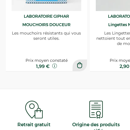
LABORATOIRE GIPHAR
LABORATO
MOUCHOIRS DOUCEUR
Lingettes 
Les mouchoirs résistants qui vous
Les Lingette
seront utiles.
nettoient tout e
de mo
Prix moyen constaté
Prix moye
1,99 €
2,9
Retrait gratuit
Origine des produits