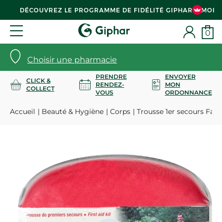
DÉCOUVREZ LE PROGRAMME DE FIDÉLITÉ GIPHAR & MOI
0
Choisir une pharmacie
PRENDRE
ENVOYER
CLICK &
RENDEZ-
MON
COLLECT
VOUS
ORDONNANCE
Accueil
Beauté & Hygiène
Corps
Trousse 1er secours Fami