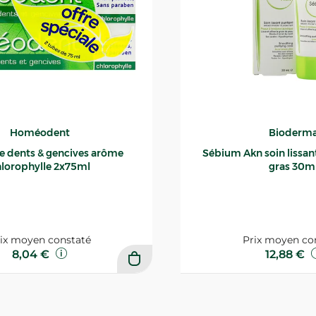
Homéodent
Bioderm
ce dents & gencives arôme
Sébium Akn soin lissant p
lorophylle 2x75ml
gras 30m
ix moyen constaté
Prix moyen co
8,04 €
12,88 €