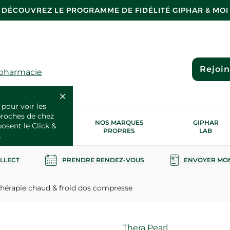
DÉCOUVREZ LE PROGRAMME DE FIDÉLITÉ GIPHAR & MOI
Rejoi
 pharmacie
 pour voir les
proches de chez
OS SERVICES
NOS MARQUES
GIPHAR
posent le Click &
SANTÉ
PROPRES
LAB
.
OLLECT
PRENDRE RENDEZ-VOUS
ENVOYER MO
hérapie chaud & froid dos compresse
Marque
Thera Pearl