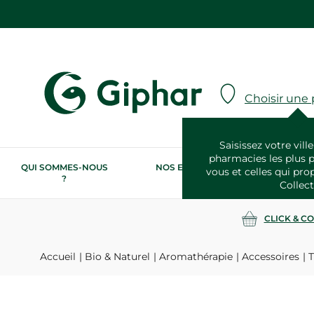
Choisir une
Saisissez votre ville
pharmacies les plus 
QUI SOMMES-NOUS
NOS ENGAGEMENTS
N
vous et celles qui pro
?
RSE
Collect
CLICK & C
Accueil
Bio & Naturel
Aromathérapie
Accessoires
T